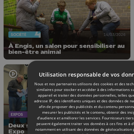
SOCIÉTÉ
14/03/2026
À Engis, un salon pour sensibiliser au
bien-être animal
Utilisation responsable de vos don
Nous et nos partenaires utilisons des cookies et des tec
similaires pour stocker et accéder à des informations s
appareil et traiter des données personnelles, telles qu
adresse IP, des identifiants uniques et des données de na
afin de proposer des publicités et du contenu personna
mesurer les publicités et le contenu, obtenir des ins
EXPOS
05/02/2026
d’audience et améliorer les services.
Fournisseurs tiers
peuvent également traiter vos données à ces fins et à d
Deux salons font leur retour à Liège
notamment en utilisant des données de géolocalisation 
Expo