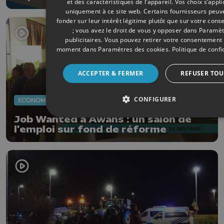
et des caractéristiques de l’appareil. Vos choix s’appl
uniquement à ce site web. Certains fournisseurs peuv
fonder sur leur intérêt légitime plutôt que sur votre con
; vous avez le droit de vous y opposer dans
Paramèt
publicitaires
. Vous pouvez retirer votre consentement 
moment dans
Paramètres des cookies
.
Politique de confi
ACCEPTER & FERMER
REFUSER TOU
CONFIGURER
ECONOMIE
24/01/2026
Job Wanted à Awans : un salon de
l'emploi sur fond de réforme