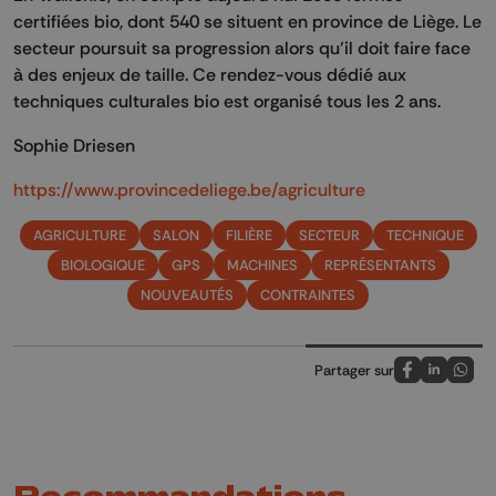
certifiées bio, dont 540 se situent en province de Liège. Le
secteur poursuit sa progression alors qu’il doit faire face
à des enjeux de taille. Ce rendez-vous dédié aux
techniques culturales bio est organisé tous les 2 ans.
Sophie Driesen
https://www.provincedeliege.be/agriculture
AGRICULTURE
SALON
FILIÈRE
SECTEUR
TECHNIQUE
BIOLOGIQUE
GPS
MACHINES
REPRÉSENTANTS
NOUVEAUTÉS
CONTRAINTES
Partager sur
Partagez sur
Partagez 
Parta