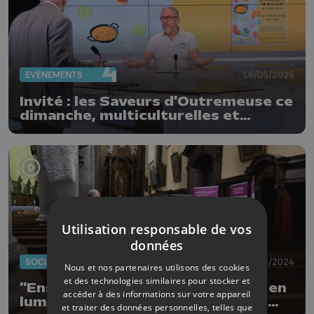
EVÈNEMENTS
16/05/2025
Invité : les Saveurs d'Outremeuse ce
dimanche, multiculturelles et
démocratiques
Utilisation responsable de vos
données
SOCIAL
17/08/2024
Nous et nos partenaires utilisons des cookies
et des technologies similaires pour stocker et
"Ensemble, on va plus loin" : mise en
accéder à des informations sur votre appareil
lumière sur la situation des sans-
et traiter des données personnelles, telles que