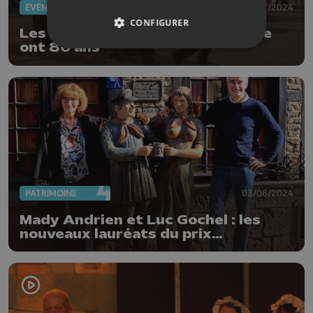
EVÈNEMENTS
10/07/2024
CONFIGURER
Les festivités du 14 juillet à Liège
ont 80 ans
PATRIMOINE
03/06/2024
Mady Andrien et Luc Gochel : les
nouveaux lauréats du prix
Tchantchès et Nanesse