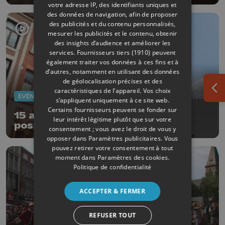
papiers
votre adresse IP, des identifiants uniques et
des données de navigation, afin de proposer
des publicités et du contenu personnalisés,
mesurer les publicités et le contenu, obtenir
des insights d’audience et améliorer les
services.
Fournisseurs tiers (1910)
peuvent
également traiter vos données à ces fins et à
d’autres, notamment en utilisant des données
de géolocalisation précises et des
caractéristiques de l’appareil. Vos choix
Ouv
EVÈNEMENTS
16/08/2024
s’appliquent uniquement à ce site web.
Certains fournisseurs peuvent se fonder sur
15 août en Outremeuse : un bilan
leur intérêt légitime plutôt que sur votre
positif
consentement ; vous avez le droit de vous y
opposer dans
Paramètres publicitaires
. Vous
pouvez retirer votre consentement à tout
moment dans
Paramètres des cookies
.
Politique de confidentialité
ACCEPTER & FERMER
REFUSER TOUT