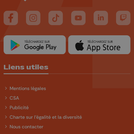
Suivez-nous sur FaceBook
Suivez-nous sur Instagram
Suivez-nous sur TikTok
Suivez-nous sur YouTube
Suivez-nous sur
Suiv
Liens utiles
Mentions légales
CSA
Publicité
Charte sur l'égalité et la diversité
Nous contacter