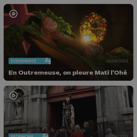
EVÈNEMENTS
16/08/2023
En Outremeuse, on pleure Matî l'Ohê
PATRIMOINE
15/08/2023