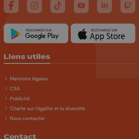
Suivez-nous sur FaceBook
Suivez-nous sur Instagram
Suivez-nous sur TikTok
Suivez-nous sur YouTube
Suivez-nous sur
Suiv
Liens utiles
Mentions légales
CSA
Publicité
Charte sur l'égalité et la diversité
Nous contacter
Contact