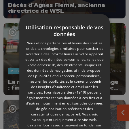
Décès d'Agnes Flemal, ancienne
directrice de WSL
Utilisation responsable de vos
données
Nous et nos partenaires utilisons des cookies
et des technologies similaires pour stocker et
accéder à des informations sur votre appareil
et traiter des données personnelles, telles que
votre adresse IP, des identifiants uniques et
des données de navigation, afin de proposer
MOBILITÉ
22/07/2026
des publicités et du contenu personnalisés,
La mobilité douce s'améliore à Liège
mesurer les publicités et le contenu, obtenir
des insights d’audience et améliorer les
: fin des travaux rive gauche, pistes
services.
Fournisseurs tiers (1910)
peuvent
cyclo-piétonnes Avroy et
également traiter vos données à ces fins et à
Guillemins...
d’autres, notamment en utilisant des données
de géolocalisation précises et des
caractéristiques de l’appareil. Vos choix
Ouv
s’appliquent uniquement à ce site web.
Certains fournisseurs peuvent se fonder sur