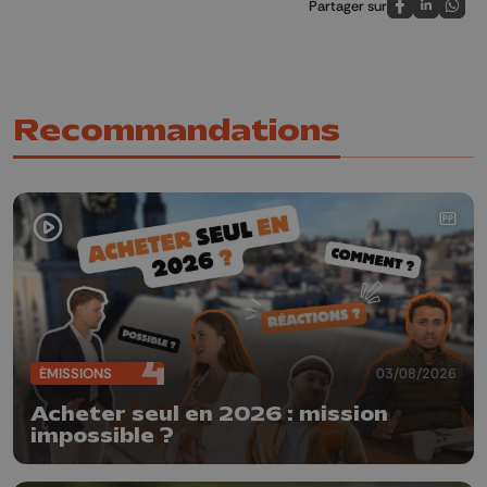
Partager sur
Partagez sur
Partagez 
Parta
Recommandations
ÉMISSIONS
03/08/2026
Acheter seul en 2026 : mission
impossible ?