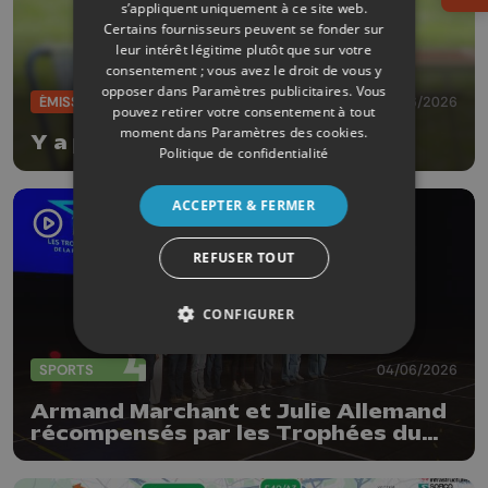
s’appliquent uniquement à ce site web.
Certains fournisseurs peuvent se fonder sur
leur intérêt légitime plutôt que sur votre
consentement ; vous avez le droit de vous y
opposer dans
Paramètres publicitaires
. Vous
ÉMISSIONS
17/06/2026
pouvez retirer votre consentement à tout
moment dans
Paramètres des cookies
.
Y a pas de planète B
Politique de confidentialité
ACCEPTER & FERMER
REFUSER TOUT
CONFIGURER
SPORTS
04/06/2026
Armand Marchant et Julie Allemand
récompensés par les Trophées du
sport de la Province de Liège