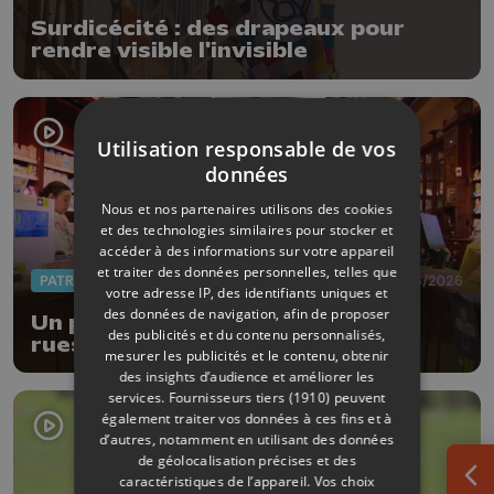
Surdicécité : des drapeaux pour
rendre visible l'invisible
Utilisation responsable de vos
données
Nous et nos partenaires utilisons des cookies
et des technologies similaires pour stocker et
accéder à des informations sur votre appareil
et traiter des données personnelles, telles que
PATRIMOINE
18/06/2026
votre adresse IP, des identifiants uniques et
des données de navigation, afin de proposer
Un parcours thématique dans les
des publicités et du contenu personnalisés,
rues de la Ville de Liège
mesurer les publicités et le contenu, obtenir
des insights d’audience et améliorer les
services.
Fournisseurs tiers (1910)
peuvent
également traiter vos données à ces fins et à
d’autres, notamment en utilisant des données
de géolocalisation précises et des
caractéristiques de l’appareil. Vos choix
Ouv