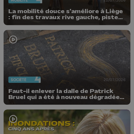
MOBILITÉ
La mobilité douce s'améliore à Liège
: fin des travaux rive gauche, pistes
cyclo-piétonnes Avroy et
Guillemins...
SOCIÉTÉ
20/07/2026
Faut-il enlever la dalle de Patrick
Bruel qui a été à nouveau dégradée ?
"Nos ouvriers sont en vacances"