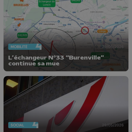
MOBILITÉ
29/05/2026
L’échangeur N°33 “Burenville”
continue sa mue
SOCIAL
29/05/2026