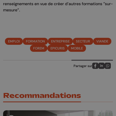
renseignements en vue de créer d'autres formations "sur-
mesure".
EMPLOI
FORMATION
ENTREPRISE
SECTEUR
VIANDE
FOREM
EPICURIS
MOBILE
Partager sur
Partagez sur
Partagez 
Parta
Recommandations