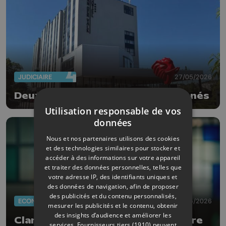
JUDICIAIRE
27/05/2026
Deux hôtels liégeois perquisitionnés
Utilisation responsable de vos
données
Nous et nos partenaires utilisons des cookies
et des technologies similaires pour stocker et
accéder à des informations sur votre appareil
et traiter des données personnelles, telles que
votre adresse IP, des identifiants uniques et
des données de navigation, afin de proposer
des publicités et du contenu personnalisés,
ECONOMIE
19/05/2026
mesurer les publicités et le contenu, obtenir
des insights d’audience et améliorer les
Clarisse Ramakers (Agoria) intègre
services.
Fournisseurs tiers (1910)
peuvent