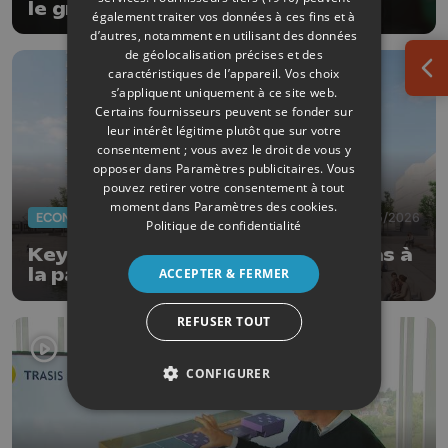
le groupe Keyes
également traiter vos données à ces fins et à
d’autres, notamment en utilisant des données
de géolocalisation précises et des
caractéristiques de l’appareil. Vos choix
Ouv
s’appliquent uniquement à ce site web.
Certains fournisseurs peuvent se fonder sur
leur intérêt légitime plutôt que sur votre
consentement ; vous avez le droit de vous y
opposer dans
Paramètres publicitaires
. Vous
pouvez retirer votre consentement à tout
moment dans
Paramètres des cookies
.
ECONOMIE
19/05/2026
Politique de confidentialité
Keyes (ex-NRB) ne s'installera pas à
la patinoire de Liège
ACCEPTER & FERMER
REFUSER TOUT
CONFIGURER