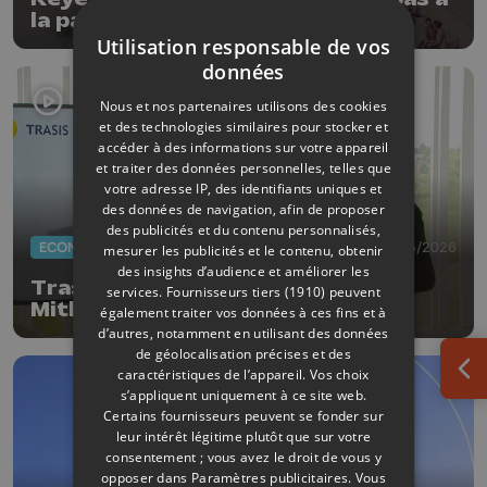
la patinoire de Liège
Utilisation responsable de vos
données
Nous et nos partenaires utilisons des cookies
et des technologies similaires pour stocker et
accéder à des informations sur votre appareil
et traiter des données personnelles, telles que
votre adresse IP, des identifiants uniques et
des données de navigation, afin de proposer
des publicités et du contenu personnalisés,
ECONOMIE
19/05/2026
mesurer les publicités et le contenu, obtenir
des insights d’audience et améliorer les
Trasis rachète l'ancien site de
services.
Fournisseurs tiers (1910)
peuvent
Mithra à Flémalle
également traiter vos données à ces fins et à
d’autres, notamment en utilisant des données
de géolocalisation précises et des
caractéristiques de l’appareil. Vos choix
Ouv
s’appliquent uniquement à ce site web.
Certains fournisseurs peuvent se fonder sur
leur intérêt légitime plutôt que sur votre
consentement ; vous avez le droit de vous y
opposer dans
Paramètres publicitaires
. Vous