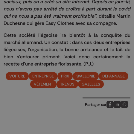
sociaux, puis on a créé un site internet.
Depuis ce jour-là,
nous n'avons pas arrêté de croître à part durant le covid
qui ne nous a pas été vraiment profitable"
, détaille Martin
Duchesne qui gère
Easy
Clothes
avec sa compagne.
Cette société liégeoise ira bientôt à la conquête du
marché allemand.
Un constat :
dans ces deux entreprises
liégeoises, l’organisation, la bonne ambiance et le fait de
bien s’entourer priment.
Voici donc certainement la
recette d’une entreprise florissante.
(
P.J.
)
VOITURE
ENTREPRISE
PRIX
WALLONIE
DÉPANNAGE
VÊTEMENT
TRENDS
GAZELLES
Partager sur
Partagez sur
Partagez 
Parta