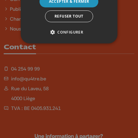
ACCEPTER & FERMER
Publicité
REFUSER TOUT
Charte sur l'égalité et la diversité
Nous contacter
CONFIGURER
Contact
04 254 99 99
info@qu4tre.be
Rue du Laveu, 58
4000 Liège
TVA : BE 0405.931.241
Une information à partager?