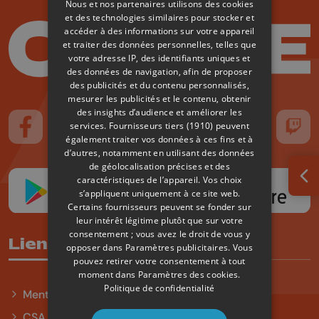
Nous et nos partenaires utilisons des cookies
et des technologies similaires pour stocker et
accéder à des informations sur votre appareil
et traiter des données personnelles, telles que
votre adresse IP, des identifiants uniques et
des données de navigation, afin de proposer
des publicités et du contenu personnalisés,
mesurer les publicités et le contenu, obtenir
des insights d’audience et améliorer les
services.
Fournisseurs tiers (1910)
peuvent
Suivez-nous sur FaceBook
Suivez-nous sur Instagram
Suivez-nous sur TikTok
Suivez-nous sur YouTube
Suivez-nous sur
Suiv
également traiter vos données à ces fins et à
d’autres, notamment en utilisant des données
de géolocalisation précises et des
caractéristiques de l’appareil. Vos choix
Ouv
s’appliquent uniquement à ce site web.
Certains fournisseurs peuvent se fonder sur
leur intérêt légitime plutôt que sur votre
consentement ; vous avez le droit de vous y
Liens utiles
opposer dans
Paramètres publicitaires
. Vous
pouvez retirer votre consentement à tout
moment dans
Paramètres des cookies
.
Politique de confidentialité
Mentions légales
CSA