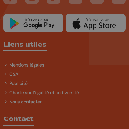
Suivez-nous sur FaceBook
Suivez-nous sur Instagram
Suivez-nous sur TikTok
Suivez-nous sur YouTube
Suivez-nous sur
Suiv
Liens utiles
Mentions légales
CSA
Publicité
Charte sur l'égalité et la diversité
Nous contacter
Contact