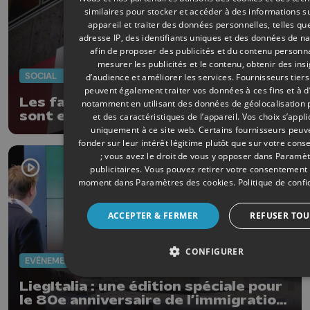
similaires pour stocker et accéder à des informations s
appareil et traiter des données personnelles, telles qu
adresse IP, des identifiants uniques et des données de na
afin de proposer des publicités et du contenu personna
mesurer les publicités et le contenu, obtenir des ins
SOCIAL
29/05/2026
d’audience et améliorer les services.
Fournisseurs tiers
peuvent également traiter vos données à ces fins et à d
Les facteurs de Liège et de Seraing
notamment en utilisant des données de géolocalisation 
sont en grève
et des caractéristiques de l’appareil. Vos choix s’appl
uniquement à ce site web. Certains fournisseurs peuv
fonder sur leur intérêt légitime plutôt que sur votre con
; vous avez le droit de vous y opposer dans
Paramèt
publicitaires
. Vous pouvez retirer votre consentement 
moment dans
Paramètres des cookies
.
Politique de confi
ACCEPTER & FERMER
REFUSER TOU
CONFIGURER
EVÈNEMENTS
27/05/2026
LiegItalia : une édition spéciale pour
le 80e anniversaire de l’immigration