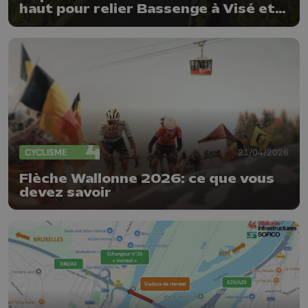
haut pour relier Bassenge à Visé et
Maastricht
CYCLISME
21/04/2026
Flèche Wallonne 2026: ce que vous
devez savoir