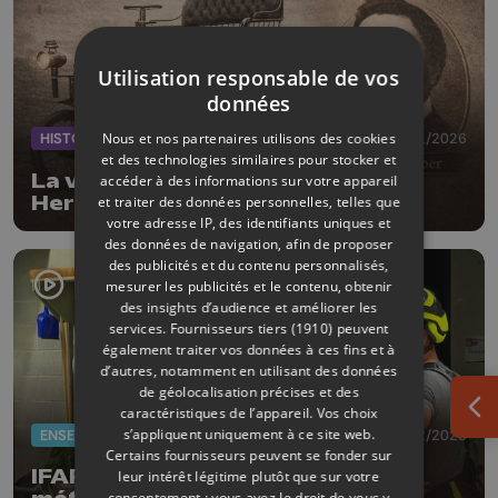
Utilisation responsable de vos
données
Nous et nos partenaires utilisons des cookies
HISTOIRE
13/01/2026
et des technologies similaires pour stocker et
La voiture hybride : inventée à
accéder à des informations sur votre appareil
Herstal ?
et traiter des données personnelles, telles que
votre adresse IP, des identifiants uniques et
des données de navigation, afin de proposer
des publicités et du contenu personnalisés,
mesurer les publicités et le contenu, obtenir
des insights d’audience et améliorer les
services.
Fournisseurs tiers (1910)
peuvent
également traiter vos données à ces fins et à
d’autres, notamment en utilisant des données
de géolocalisation précises et des
caractéristiques de l’appareil. Vos choix
Ouv
s’appliquent uniquement à ce site web.
ENSEIGNEMENT
12/12/2025
Certains fournisseurs peuvent se fonder sur
IFAPME : inauguration d'un pôle
leur intérêt légitime plutôt que sur votre
consentement ; vous avez le droit de vous y