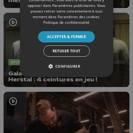
métiers verts
opposer dans
Paramètres publicitaires
. Vous
pouvez retirer votre consentement à tout
moment dans
Paramètres des cookies
.
Politique de confidentialité
ACCEPTER & FERMER
REFUSER TOUT
SPORTS
24/10/2025
CONFIGURER
Gala de boxe international de
Herstal : 4 ceintures en jeu !