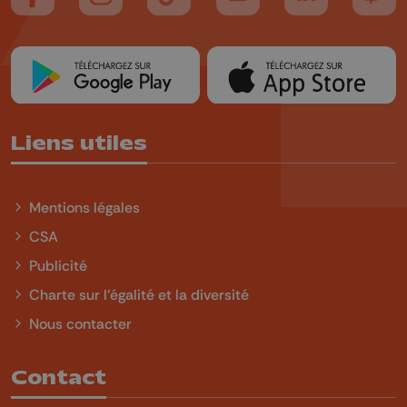
Suivez-nous sur FaceBook
Suivez-nous sur Instagram
Suivez-nous sur TikTok
Suivez-nous sur YouTube
Suivez-nous sur
Suiv
Liens utiles
Mentions légales
CSA
Publicité
Charte sur l'égalité et la diversité
Nous contacter
Contact