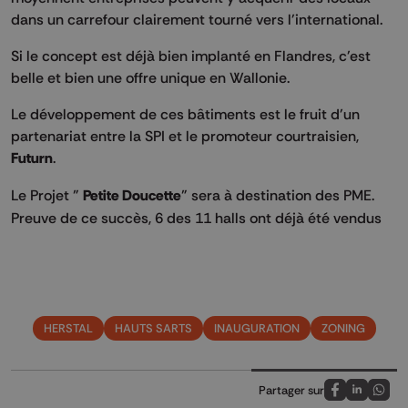
dans un carrefour clairement tourné vers l'international.
Si le concept est déjà bien implanté en Flandres, c'est
belle et bien une offre unique en Wallonie.
Le développement de ces bâtiments est le fruit d'un
partenariat entre la SPI et le promoteur courtraisien,
Futurn
.
Le Projet "
Petite Doucette
" sera à destination des PME.
Preuve de ce succès, 6 des 11 halls ont déjà été vendus
HERSTAL
HAUTS SARTS
INAUGURATION
ZONING
Partager sur
Partagez sur
Partagez 
Parta