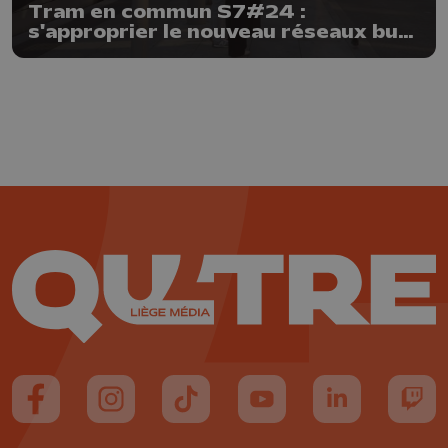
Tram en commun S7#24 :
s'approprier le nouveau réseaux bus
et tram
Suivez-nous sur FaceBook
Suivez-nous sur Instagram
Suivez-nous sur TikTok
Suivez-nous sur YouTube
Suivez-nous sur
Suiv