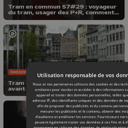
Tram en commun S7#29 : voyageur
du tram, usager des P+R, comment
ça marche ?
ÉMISSIONS
17/04/2025
Utilisation responsable de vos don
Tram en commun S7#28 : J-10
Nous et nos partenaires utilisons des cookies et des tec
avant la mise en service
similaires pour stocker et accéder à des informations s
commercial... ?
appareil et traiter des données personnelles, telles qu
adresse IP, des identifiants uniques et des données de na
afin de proposer des publicités et du contenu personna
mesurer les publicités et le contenu, obtenir des ins
d’audience et améliorer les services.
Fournisseurs tiers
peuvent également traiter vos données à ces fins et à d
notamment en utilisant des données de géolocalisation 