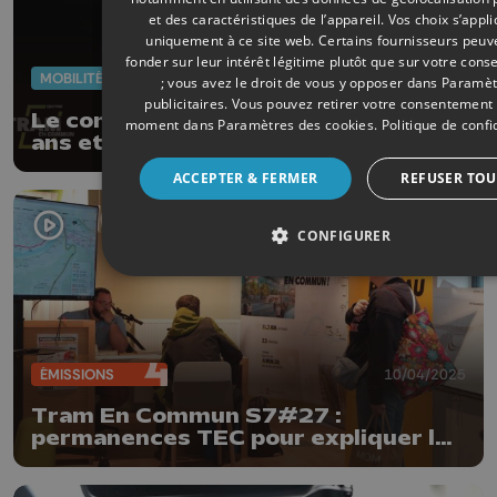
et des caractéristiques de l’appareil. Vos choix s’appl
uniquement à ce site web. Certains fournisseurs peuv
fonder sur leur intérêt légitime plutôt que sur votre con
MOBILITÉ
11/04/2025
; vous avez le droit de vous y opposer dans
Paramèt
publicitaires
. Vous pouvez retirer votre consentement 
Le conducteur du tram de Liège : 38
moment dans
Paramètres des cookies
.
Politique de confi
ans et 6 ans d'expérience TEC
ACCEPTER & FERMER
REFUSER TOU
CONFIGURER
ÉMISSIONS
10/04/2025
Tram En Commun S7#27 :
permanences TEC pour expliquer le
nouveau réseau