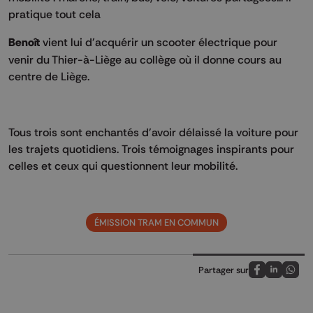
pratique tout cela
Benoît
vient lui d'acquérir un scooter électrique pour
venir du Thier-à-Liège au collège où il donne cours au
centre de Liège.
Tous trois sont enchantés d'avoir délaissé la voiture pour
les trajets quotidiens. Trois témoignages inspirants pour
celles et ceux qui questionnent leur mobilité.
ÉMISSION TRAM EN COMMUN
Partager sur
Partagez sur
Partagez 
Parta