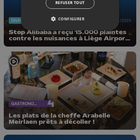
REFUSER TOUT
CONFIGURER
DIVERS
24/01/2025
Stop Alibaba a reçu 15.000 plaintes
contre les nuisances à Liège Airport;
la Sowaer nuance
GASTRONOMIE
17/12/2024
Les plats de la cheffe Arabelle
Meirlaen prêts à décoller !