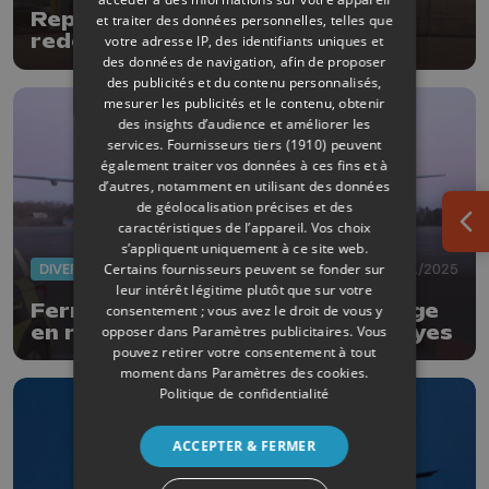
Reprise du trafic aérien après le
et traiter des données personnelles, telles que
redémarrage du système
votre adresse IP, des identifiants uniques et
informatique de skeyes
des données de navigation, afin de proposer
des publicités et du contenu personnalisés,
mesurer les publicités et le contenu, obtenir
des insights d’audience et améliorer les
services.
Fournisseurs tiers (1910)
peuvent
également traiter vos données à ces fins et à
d’autres, notamment en utilisant des données
de géolocalisation précises et des
caractéristiques de l’appareil. Vos choix
Ouv
s’appliquent uniquement à ce site web.
Certains fournisseurs peuvent se fonder sur
DIVERS
30/01/2025
leur intérêt légitime plutôt que sur votre
Fermeture de l'espace aérien belge
consentement ; vous avez le droit de vous y
en raison d'un problème chez skeyes
opposer dans
Paramètres publicitaires
. Vous
pouvez retirer votre consentement à tout
moment dans
Paramètres des cookies
.
Politique de confidentialité
ACCEPTER & FERMER