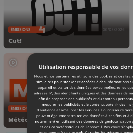
ÉMISSIONS
05/08/2026
Cut!
Utilisation responsable de vos don
Nous et nos partenaires utilisons des cookies et des tec
similaires pour stocker et accéder à des informations s
appareil et traiter des données personnelles, telles qu
adresse IP, des identifiants uniques et des données de na
afin de proposer des publicités et du contenu personna
mesurer les publicités et le contenu, obtenir des ins
ÉMISSIONS
05/08/2026
d’audience et améliorer les services.
Fournisseurs tiers
peuvent également traiter vos données à ces fins et à d
Météo Soir - 05/08/2026
notamment en utilisant des données de géolocalisation 
et des caractéristiques de l’appareil. Vos choix s’appl
uniquement à ce site web. Certains fournisseurs peuv