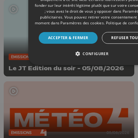
fonder sur leur intérêt légitime plutôt que sur votre con
; vous avez le droit de vous y opposer dans
Paramèt
publicitaires
. Vous pouvez retirer votre consentement 
moment dans
Paramètres des cookies
.
Politique de confi
ACCEPTER & FERMER
REFUSER TOU
CONFIGURER
ÉMISSIONS
05/08/2026
Le JT Edition du soir - 05/08/2026
ÉMISSIONS
05/08/2026