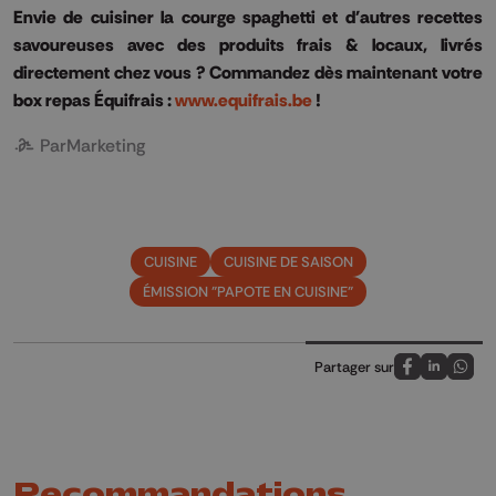
Envie de cuisiner la courge spaghetti et d'autres recettes
savoureuses avec des produits frais & locaux, livrés
directement chez vous ? Commandez dès maintenant votre
box repas Équifrais :
www.equifrais.be
!
Par
Marketing
CUISINE
CUISINE DE SAISON
ÉMISSION "PAPOTE EN CUISINE"
Partager sur
Partagez sur
Partagez 
Parta
Recommandations