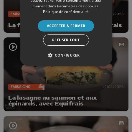
pouvez retirer votre consentement à tout
moment dans
Paramètres des cookies
.
Politique de confidentialité
ÉMISSIONS
09/02/2026
La frisée aux lardons, avec Équifrais
ACCEPTER & FERMER
REFUSER TOUT
CONFIGURER
ÉMISSIONS
12/01/2026
La lasagne au saumon et aux
épinards, avec Équifrais