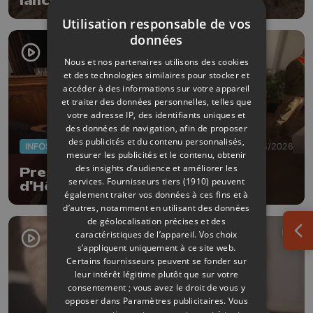
lancée à Rosoux
Utilisation responsable de vos
données
Nous et nos partenaires utilisons des cookies
et des technologies similaires pour stocker et
accéder à des informations sur votre appareil
et traiter des données personnelles, telles que
votre adresse IP, des identifiants uniques et
des données de navigation, afin de proposer
des publicités et du contenu personnalisés,
INFOS
18/03/2026
mesurer les publicités et le contenu, obtenir
des insights d’audience et améliorer les
Prestigieux concours à l'École
services.
Fournisseurs tiers (1910)
peuvent
d'Hôtellerie de Liège
également traiter vos données à ces fins et à
d’autres, notamment en utilisant des données
de géolocalisation précises et des
caractéristiques de l’appareil. Vos choix
Ouv
s’appliquent uniquement à ce site web.
Certains fournisseurs peuvent se fonder sur
leur intérêt légitime plutôt que sur votre
consentement ; vous avez le droit de vous y
opposer dans
Paramètres publicitaires
. Vous