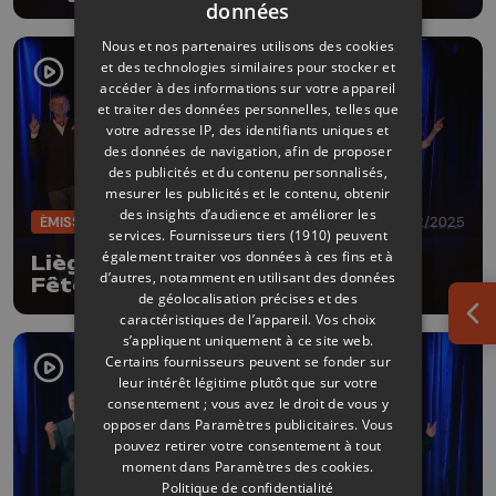
données
Nous et nos partenaires utilisons des cookies
et des technologies similaires pour stocker et
accéder à des informations sur votre appareil
et traiter des données personnelles, telles que
votre adresse IP, des identifiants uniques et
des données de navigation, afin de proposer
des publicités et du contenu personnalisés,
mesurer les publicités et le contenu, obtenir
des insights d’audience et améliorer les
ÉMISSIONS
19/12/2025
services.
Fournisseurs tiers (1910)
peuvent
également traiter vos données à ces fins et à
Liège Comedy Club #4 - Spécial
d’autres, notamment en utilisant des données
Fêtes
de géolocalisation précises et des
caractéristiques de l’appareil. Vos choix
Ouv
s’appliquent uniquement à ce site web.
Certains fournisseurs peuvent se fonder sur
leur intérêt légitime plutôt que sur votre
consentement ; vous avez le droit de vous y
opposer dans
Paramètres publicitaires
. Vous
pouvez retirer votre consentement à tout
moment dans
Paramètres des cookies
.
Politique de confidentialité