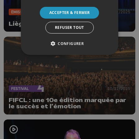
ÉMISSIONS
21/11/2025
ACCEPTER & FERMER
Liège Comedy Club by Qu4tre
REFUSER TOUT
CONFIGURER
FESTIVAL
10/11/2025
FIFCL : une 10e édition marquée par
le succès et l’émotion