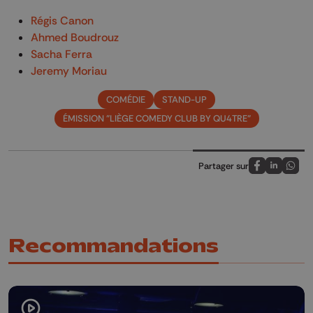
Régis Canon
Ahmed Boudrouz
Sacha Ferra
Jeremy Moriau
COMÉDIE
STAND-UP
ÉMISSION "LIÈGE COMEDY CLUB BY QU4TRE"
Partager sur
Partagez sur
Partagez 
Parta
Recommandations