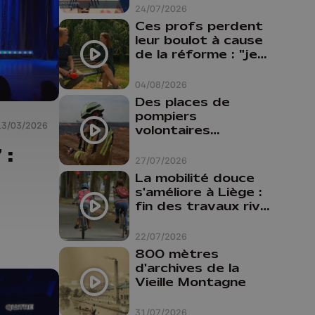
24/07/2026
Ces profs perdent
leur boulot à cause
de la réforme : "je
travaillais bien plus
comme prof que
04/08/2026
comme
Des places de
pharmacienne"
pompiers
13/03/2026
volontaires
disponibles en
 :
province de Liège :
27/07/2026
"Un citoyen qui
La mobilité douce
n'est formé ne
s'améliore à Liège :
peut pas nous
fin des travaux rive
aider"
gauche, pistes
cyclo-piétonnes
22/07/2026
Avroy et
800 mètres
Guillemins...
d'archives de la
Vieille Montagne
31/07/2026