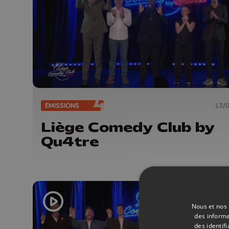
ÉMISSIONS
13/
Liège Comedy Club by
Qu4tre
Nous et nos 
des informa
des identif