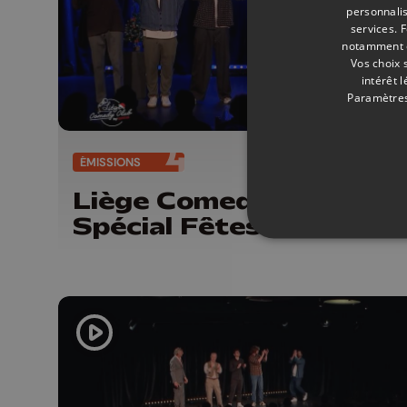
personnalis
services.
F
notamment en
Vos choix 
intérêt 
Paramètres
ÉMISSIONS
19/
Liège Comedy Club #4 
Spécial Fêtes