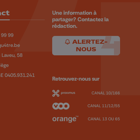
act
Une information à
partager? Contactez la
rédaction.
 99 99
ALERTEZ-
u4tre.be
NOUS
 Laveu, 58
iège
BE 0405.931.241
Retrouvez-nous sur
CANAL 10/166
CANAL 11/12/55
CANAL 13 OU 65