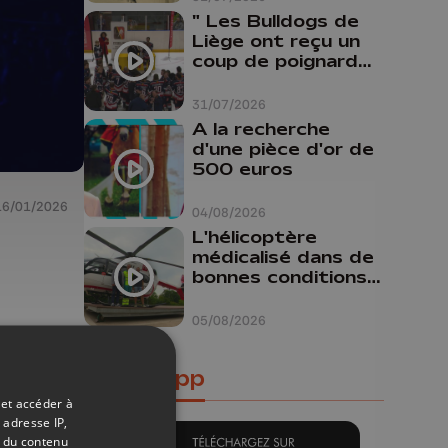
" Les Bulldogs de
Liège ont reçu un
coup de poignard
dans le dos "
31/07/2026
A la recherche
d'une pièce d'or de
500 euros
16/01/2026
04/08/2026
L'hélicoptère
médicalisé dans de
bonnes conditions à
Oupeye
05/08/2026
Notre app
 et accéder à
 adresse IP,
t du contenu