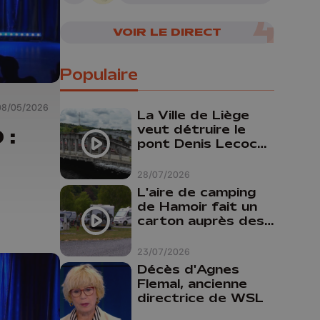
VOIR LE DIRECT
Populaire
08/05/2026
La Ville de Liège
veut détruire le
 :
pont Denis Lecocq
mais manque de
budget pour le
28/07/2026
faire
L'aire de camping
de Hamoir fait un
carton auprès des
touristes
23/07/2026
Décès d'Agnes
Flemal, ancienne
directrice de WSL