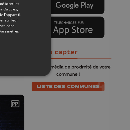
méliorer les
à d’autres,
e l’appareil.
er sur leur
oser dans
Paramètres
Où nous capter
21/11/2025
QU4TRE
, le média de proximité de votre
commune !
LISTE DES COMMUNES