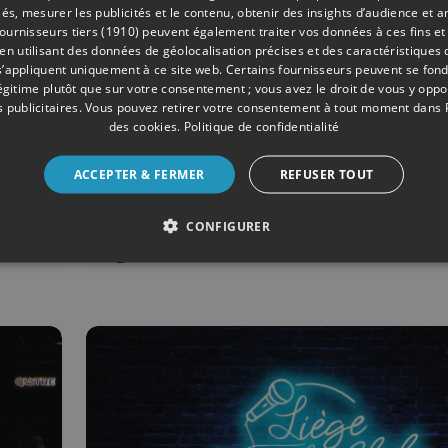
és, mesurer les publicités et le contenu, obtenir des insights d’audience et a
ournisseurs tiers (1910)
peuvent également traiter vos données à ces fins et 
 utilisant des données de géolocalisation précises et des caractéristiques d
s’appliquent uniquement à ce site web. Certains fournisseurs peuvent se fond
légitime plutôt que sur votre consentement ; vous avez le droit de vous y opp
 publicitaires
. Vous pouvez retirer votre consentement à tout moment dans
des cookies
.
Politique de confidentialité
ACCEPTER & FERMER
REFUSER TOUT
12/2025
ÉMISSIONS
-
Liège Comedy Club by
CONFIGURER
Qu4tre