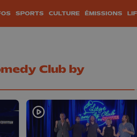
FOS
SPORTS
CULTURE
ÉMISSIONS
LI
omedy Club by