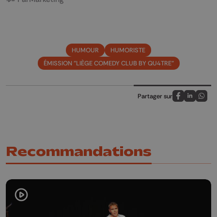
HUMOUR
HUMORISTE
ÉMISSION "LIÈGE COMEDY CLUB BY QU4TRE"
Partager sur
Partagez sur
Partagez 
Parta
Recommandations