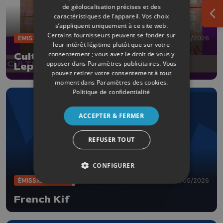
de géolocalisation précises et des
caractéristiques de l’appareil. Vos choix
Ouv
s’appliquent uniquement à ce site web.
Certains fournisseurs peuvent se fonder sur
ÉMISSIONS
29/05/2026
leur intérêt légitime plutôt que sur votre
consentement ; vous avez le droit de vous y
CultureL avec l'humoriste Manon
opposer dans
Paramètres publicitaires
. Vous
Lepomme
pouvez retirer votre consentement à tout
moment dans
Paramètres des cookies
.
Politique de confidentialité
ACCEPTER & FERMER
REFUSER TOUT
CONFIGURER
ÉMISSIONS
20/05/2026
French Kif