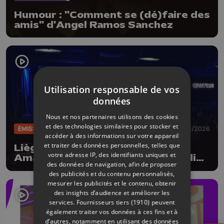
Humour : "Comment se (dé)faire des
amis" d'Angel Ramos Sanchez
Utilisation responsable de vos
données
Nous et nos partenaires utilisons des cookies
et des technologies similaires pour stocker et
ÉMISSIONS
05/06/2026
accéder à des informations sur votre appareil
et traiter des données personnelles, telles que
Liège Comedy Club #10 : Robby,
votre adresse IP, des identifiants uniques et
Amandine Elsen, Funky Fab et Didier
des données de navigation, afin de proposer
Boclinville
des publicités et du contenu personnalisés,
mesurer les publicités et le contenu, obtenir
des insights d’audience et améliorer les
services.
Fournisseurs tiers (1910)
peuvent
également traiter vos données à ces fins et à
d’autres, notamment en utilisant des données