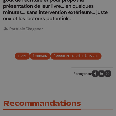
présentation de leur livre… en quelques
minutes… sans intervention extérieure… juste
eux et les lecteurs potentiels.
Par
Alain Wagener
LIVRE
ÉCRIVAIN
ÉMISSION LA BOÎTE À LIVRES
Partager sur
Partagez sur
Partagez 
Parta
Recommandations