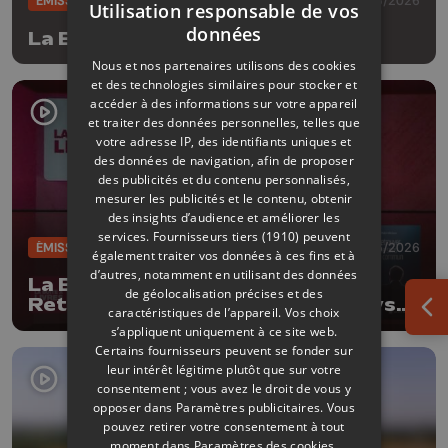
ÉMISSIONS
09/06/2026
Utilisation responsable de vos
données
La Boîte à livres
Nous et nos partenaires utilisons des cookies
et des technologies similaires pour stocker et
accéder à des informations sur votre appareil
et traiter des données personnelles, telles que
votre adresse IP, des identifiants uniques et
des données de navigation, afin de proposer
des publicités et du contenu personnalisés,
mesurer les publicités et le contenu, obtenir
des insights d’audience et améliorer les
services.
Fournisseurs tiers (1910)
peuvent
ÉMISSIONS
02/06/2026
également traiter vos données à ces fins et à
d’autres, notamment en utilisant des données
La Boîte à livres : Robin Michaux,
de géolocalisation précises et des
Retrouver le sens commun (Le Lys
caractéristiques de l’appareil. Vos choix
Ouv
bleu Editions)
s’appliquent uniquement à ce site web.
Certains fournisseurs peuvent se fonder sur
leur intérêt légitime plutôt que sur votre
consentement ; vous avez le droit de vous y
opposer dans
Paramètres publicitaires
. Vous
pouvez retirer votre consentement à tout
moment dans
Paramètres des cookies
.