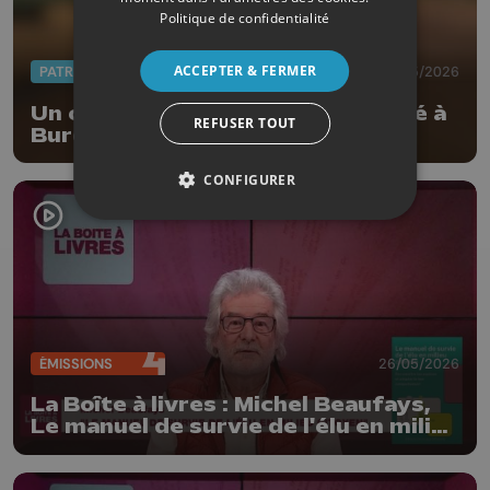
Politique de confidentialité
ACCEPTER & FERMER
PATRIMOINE
27/05/2026
Un carnet du Patrimoine consacré à
REFUSER TOUT
Burdinne
CONFIGURER
ÉMISSIONS
26/05/2026
La Boîte à livres : Michel Beaufays,
Le manuel de survie de l'élu en milieu
citoyen (Edition Dominique
Dehareng)