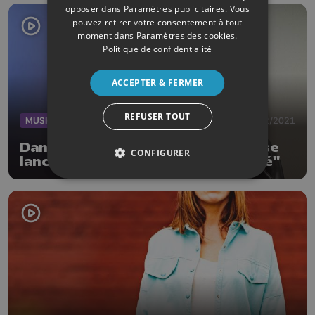
opposer dans
Paramètres publicitaires
. Vous
pouvez retirer votre consentement à tout
moment dans
Paramètres des cookies
.
Politique de confidentialité
ACCEPTER & FERMER
REFUSER TOUT
MUSIQUE
06/02/2021
Danseuse et chorégraphe, Mona se
CONFIGURER
lance dans la musique avec "Carré"