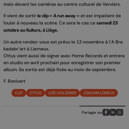
mais devant les caméras au centre culturel de Verviers.
Il vient de sortir
le clip « A run away »
et est impatient de
fouler à nouveau la scène. Ce sera le cas ce
samedi 23
octobre au Kultura, à Liège.
Un autre rendez-vous est prévu le 13 novembre à l’A Bra
kadabr’art à Lierneux.
Ottus vient aussi de signer avec Home Records et entrera
en studio en avril prochain pour enregistrer son premier
album. Sa sortie est déjà fixée au mois de septembre.
F. Bonivert
CLIP
OTTUS
LOÏC HOLZEMER
JOACHIM LONEUX
Partager sur
Partagez sur
Partagez 
Parta