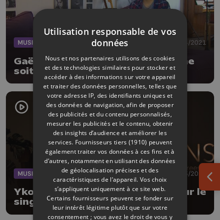
Utilisation responsable de vos
données
MUSIQUE
03/04/2021
Nous et nos partenaires utilisons des cookies
Gaëtan Streel : "A moins que ce ne
et des technologies similaires pour stocker et
soit l'hiver"
accéder à des informations sur votre appareil
et traiter des données personnelles, telles que
votre adresse IP, des identifiants uniques et
des données de navigation, afin de proposer
des publicités et du contenu personnalisés,
mesurer les publicités et le contenu, obtenir
des insights d’audience et améliorer les
services.
Fournisseurs tiers (1910)
peuvent
également traiter vos données à ces fins et à
d’autres, notamment en utilisant des données
de géolocalisation précises et des
MUSIQUE
06/03/2021
caractéristiques de l’appareil. Vos choix
Ouv
s’appliquent uniquement à ce site web.
Ykons : clip et court-métrage pour le
Certains fournisseurs peuvent se fonder sur
single SéquoÍ¯oa Trees
leur intérêt légitime plutôt que sur votre
consentement ; vous avez le droit de vous y