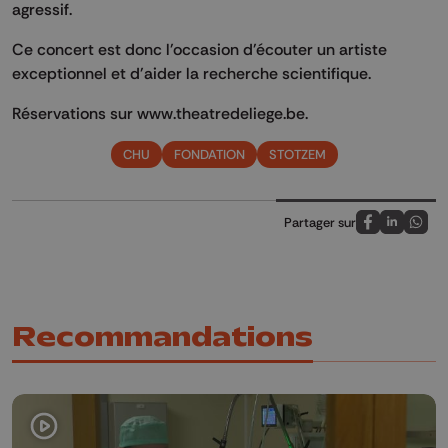
agressif.
Ce concert est donc l'occasion d'écouter un artiste
exceptionnel et d'aider la recherche scientifique.
Réservations sur www.theatredeliege.be.
CHU
FONDATION
STOTZEM
Partager sur
Partagez sur
Partagez 
Parta
Recommandations