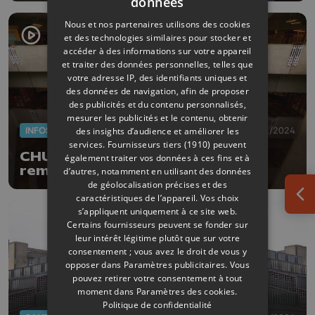
données
Nous et nos partenaires utilisons des cookies
et des technologies similaires pour stocker et
accéder à des informations sur votre appareil
et traiter des données personnelles, telles que
votre adresse IP, des identifiants uniques et
des données de navigation, afin de proposer
des publicités et du contenu personnalisés,
mesurer les publicités et le contenu, obtenir
INFOS
18/11/2024
des insights d’audience et améliorer les
services.
Fournisseurs tiers (1910)
peuvent
CHU : les escalators vont être
également traiter vos données à ces fins et à
remplacés
d’autres, notamment en utilisant des données
de géolocalisation précises et des
caractéristiques de l’appareil. Vos choix
Ouv
s’appliquent uniquement à ce site web.
Certains fournisseurs peuvent se fonder sur
leur intérêt légitime plutôt que sur votre
consentement ; vous avez le droit de vous y
opposer dans
Paramètres publicitaires
. Vous
pouvez retirer votre consentement à tout
moment dans
Paramètres des cookies
.
Politique de confidentialité