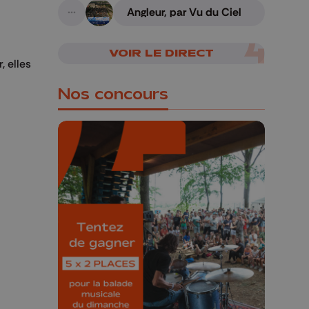
Angleur, par Vu du Ciel
A suivre
VOIR LE DIRECT
, elles
Nos concours
🎁 Gagnez 5x2
places pour le
Bucolique Ferrières
Festival 🌿🎶
Concours valable jusqu'au 9 août,
23h59.