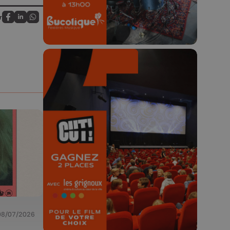
r
Partagez sur FaceBook
Partagez sur LinkedIn
Partagez sur Whatsapp
🎬 Concours CUT x
Les Grignoux ✨
Concours permanent - 2 places à
gagner chaque semaine !
08/07/2026