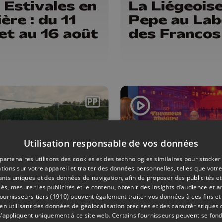
 Estivales en
La Liégeois
ière : du 11
Pepe au Lab
llet au 16 août
des Francos
Utilisation responsable de vos données
partenaires utilisons des cookies et des technologies similaires pour stocker
tions sur votre appareil et traiter des données personnelles, telles que votre
iants uniques et des données de navigation, afin de proposer des publicités e
és, mesurer les publicités et le contenu, obtenir des insights d’audience et a
ONS
19/06/2026
CULTURE
ournisseurs tiers (1910)
peuvent également traiter vos données à ces fins et 
na Lavrenova
Festival
 utilisant des données de géolocalisation précises et des caractéristiques d
s’appliquent uniquement à ce site web. Certains fournisseurs peuvent se fond
Nancy Tormo
Vacances