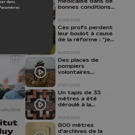
médicalisé dans de
oser dans
bonnes conditions à
Paramètres
Oupeye
u 3
05/08/2026
Ces profs perdent
leur boulot à cause
de la réforme : "je
travaillais bien plus
comme prof que
04/08/2026
comme
Des places de
pharmacienne"
pompiers
volontaires
disponibles en
province de Liège :
27/07/2026
"Un citoyen qui
Un tapis de 33
n'est formé ne
mètres a été
peut pas nous
déroulé à la
aider"
Cathédrale de
24/04/2026
Liège
05/08/2026
titut
800 mètres
Huy
d'archives de la