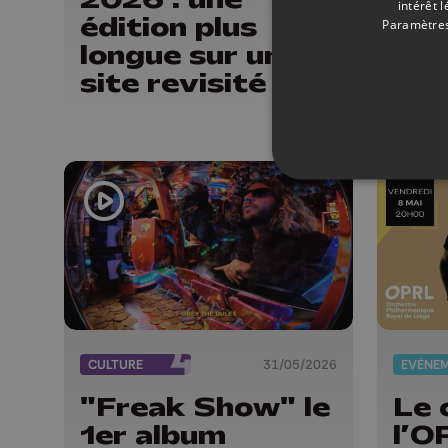
intérêt 
édition plus
San
Paramètres
longue sur un
con
site revisité
sus
For
Em
CULTURE
31/05/2026
EVÈNE
"Freak Show" le
Le 
1er album
l’O