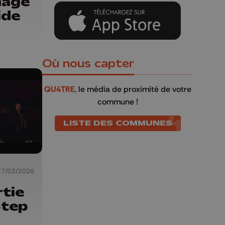
mage
ide
Où nous capter
QU4TRE
, le média de proximité de votre
commune !
LISTE DES COMMUNES
27/03/2026
rtie
Step