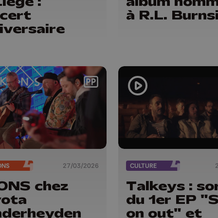
Liège :
album hom
cert
à R.L. Burns
iversaire
ONS
27/03/2026
CULTURE
ONS chez
Talkeys : so
yota
du 1er EP "
nderheyden
on out" et