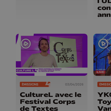
l'U
con
ann
ÉMISSIONS
03/04/2026
ÉMISSI
CultureL avec le
YK
Festival Corps
To
de Textes
Va