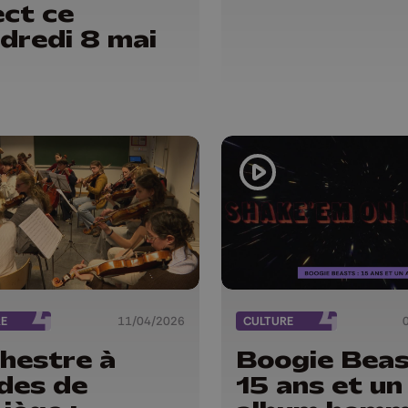
ect ce
dredi 8 mai
RE
11/04/2026
CULTURE
hestre à
Boogie Beas
des de
15 ans et un