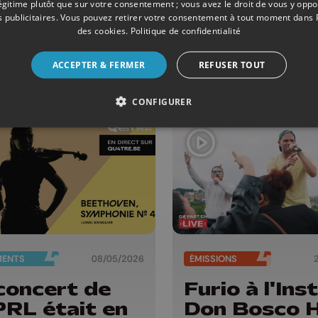
légitime plutôt que sur votre consentement ; vous avez le droit de vous y opp
chez : un
Théâtre
 publicitaires
. Vous pouvez retirer votre consentement à tout moment dans
des cookies
.
Politique de confidentialité
cert
Stavelot : d
pendu au
au 12 juillet
ACCEPTER & FERMER
REFUSER TOUT
t d'Eben-
ael
CONFIGURER
MENTS
08/05/2026
ÉMISSIONS
concert de
Furio à l'Ins
PRL était en
Don Bosco 