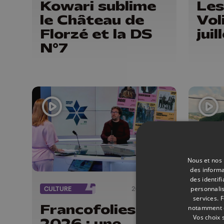
Kowari sublime
Les
le Château de
Vol
Florzé et la DS
jui
N°7
Nous et nos 
des informa
des identif
personnalis
CULTURE
20/06/2026
ÉMISSI
services.
F
Francofolies
Ele
notamment en
Vos choix 
2026 : une
& 