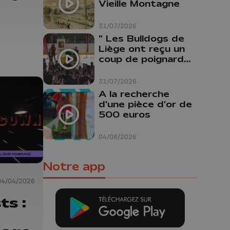
Vieille Montagne
31/07/2026
" Les Bulldogs de
Liège ont reçu un
coup de poignard
dans le dos "
31/07/2026
A la recherche
d'une pièce d'or de
500 euros
04/08/2026
Notre app
04/04/2026
ts :