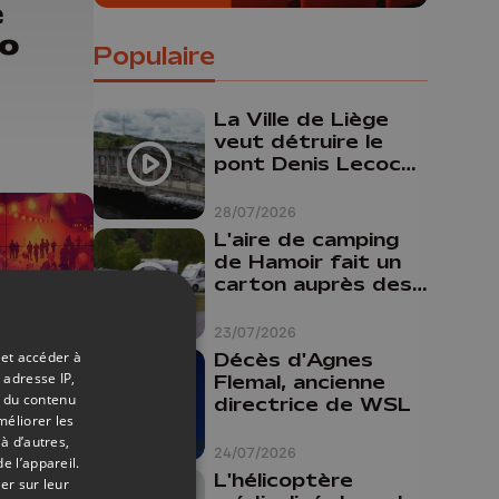
e
o
Populaire
La Ville de Liège
veut détruire le
pont Denis Lecocq
mais manque de
budget pour le
28/07/2026
faire
L'aire de camping
de Hamoir fait un
carton auprès des
touristes
23/07/2026
 et accéder à
Décès d'Agnes
 adresse IP,
Flemal, ancienne
t du contenu
directrice de WSL
méliorer les
13/06/2026
à d’autres,
24/07/2026
e l’appareil.
L'hélicoptère
er sur leur