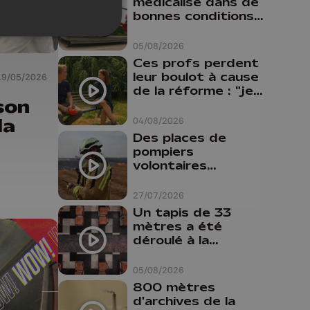
médicalisé dans de
bonnes conditions à
Oupeye
05/08/2026
Ces profs perdent
leur boulot à cause
19/05/2026
de la réforme : "je
son
travaillais bien plus
comme prof que
la
04/08/2026
comme
Des places de
pharmacienne"
pompiers
volontaires
disponibles en
province de Liège :
27/07/2026
"Un citoyen qui
Un tapis de 33
n'est formé ne
mètres a été
peut pas nous
déroulé à la
aider"
Cathédrale de
Liège
05/08/2026
800 mètres
d'archives de la