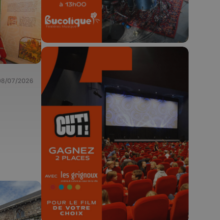
08/07/2026
🎬 Concours CUT x
Les Grignoux ✨
Concours permanent - 2 places à
gagner chaque semaine !