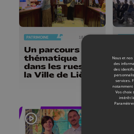
PATRIMOINE
18/06/2026
INFOS
Un parcours
La 
thématique
Cla
Nous et nos 
des informa
dans les rues de
au 
des identif
la Ville de Liège
La
personnalis
services.
F
notamment en
Vos choix 
intérêt 
Paramètres