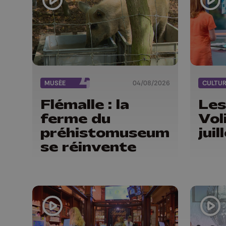
MUSÉE
04/08/2026
CULTU
Flémalle : la
Les
ferme du
Vol
préhistomuseum
jui
se réinvente