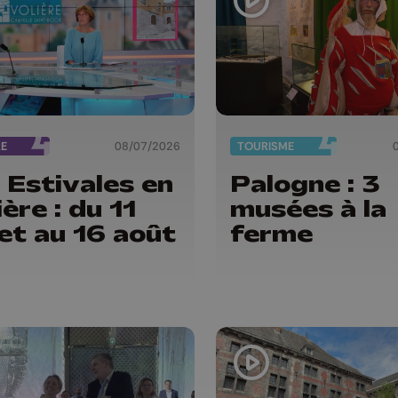
RE
08/07/2026
TOURISME
 Estivales en
Palogne : 3
ière : du 11
musées à la
llet au 16 août
ferme