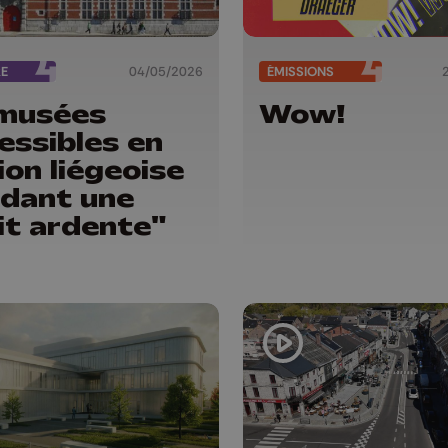
RE
04/05/2026
ÉMISSIONS
musées
Wow!
essibles en
ion liégeoise
dant une
it ardente"