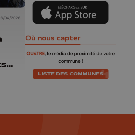
08/04/2026
h
Où nous capter
QU4TRE
, le média de proximité de votre
commune !
ts
LISTE DES COMMUNES