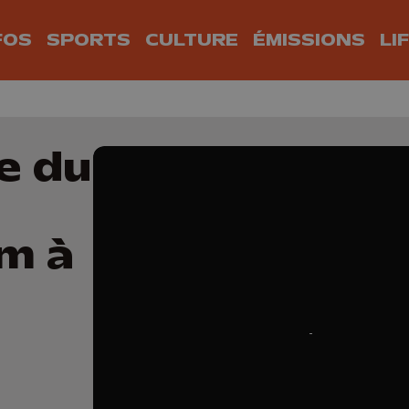
FOS
SPORTS
CULTURE
ÉMISSIONS
LI
e du
m à