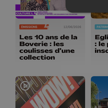
ÉMISSIONS
12/06/2026
PATRIM
Les 10 ans de la
Egl
Boverie : les
: l
coulisses d'une
ins
collection