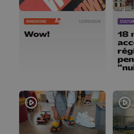
ÉMISSIONS
12/05/2026
CULTU
Wow!
18 
acc
rég
pen
"nu