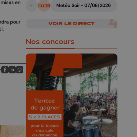
 mises en
Météo Soir - 07/08/2026
A suivre
endra pour
VOIR LE DIRECT
i,
Nos concours
r
Partagez sur FaceBook
Partagez sur LinkedIn
Partagez sur Whatsapp
🎁 Gagnez 5x2
places pour le
Bucolique Ferrières
Festival 🌿🎶
Concours valable jusqu'au 9 août,
23h59.