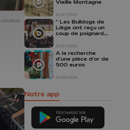
Vieille Montagne
31/07/2026
21/04/2026
" Les Bulldogs de
Liège ont reçu un
coup de poignard
dans le dos "
31/07/2026
A la recherche
d'une pièce d'or de
500 euros
04/08/2026
Notre app