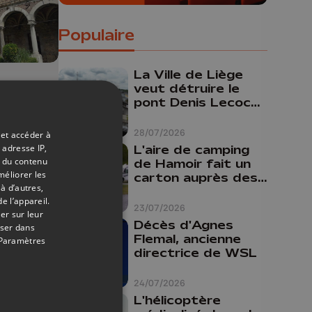
Populaire
La Ville de Liège
17/06/2026
veut détruire le
pont Denis Lecocq
 un
mais manque de
budget pour le
r
28/07/2026
 et accéder à
faire
 adresse IP,
L'aire de camping
t du contenu
de Hamoir fait un
méliorer les
carton auprès des
à d’autres,
ues
touristes
e l’appareil.
y
23/07/2026
er sur leur
Décès d'Agnes
oser dans
Flemal, ancienne
Paramètres
directrice de WSL
24/07/2026
L'hélicoptère