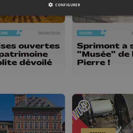
CONFIGURER
OINE
06/06/2026
DIVERS
ises ouvertes
Sprimont a 
e patrimoine
"Musée" de 
olite dévoilé
Pierre !