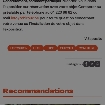
Concrètement, comment participer ?
Rendez-vous dans
l’exposition sur réservation avec votre objet.Contacter au
préalable par téléphone au 04 220 88 82 ou
mail
info@chiroux.be
pour toute question concernant
votre venue ou l’installation de votre objet dans
l’exposition.
V.Esposito
EXPOSITION
LIÈGE
EXPO
CHIROUX
CONFITURE
Partager sur
Partagez sur
Partagez 
Parta
Recommandations