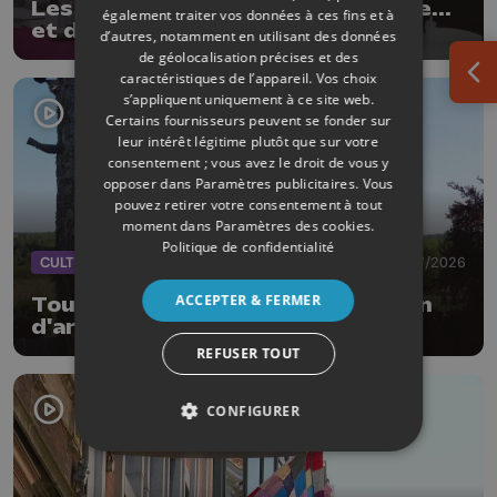
Les Ardentes : 20 ans de musique...
également traiter vos données à ces fins et à
et de style !
d’autres, notamment en utilisant des données
de géolocalisation précises et des
caractéristiques de l’appareil. Vos choix
Ouv
s’appliquent uniquement à ce site web.
Certains fournisseurs peuvent se fonder sur
leur intérêt légitime plutôt que sur votre
consentement ; vous avez le droit de vous y
opposer dans
Paramètres publicitaires
. Vous
pouvez retirer votre consentement à tout
moment dans
Paramètres des cookies
.
Politique de confidentialité
CULTURE
01/07/2026
ACCEPTER & FERMER
Tour d'Eben-Ezer : 26e exposition
d'art fantastique
REFUSER TOUT
CONFIGURER