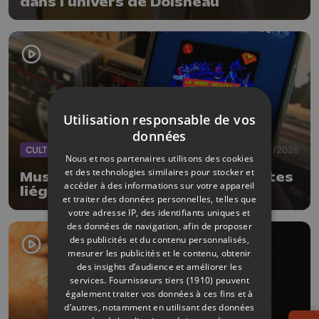
dans l'univers de Doisneau
Utilisation responsable de vos
données
CULTURE
03/02/2026
Nous et nos partenaires utilisons des cookies
et des technologies similaires pour stocker et
Musique belge : plus de 250 artistes
accéder à des informations sur votre appareil
liégeois réunis sur 5 playlists !
et traiter des données personnelles, telles que
votre adresse IP, des identifiants uniques et
des données de navigation, afin de proposer
des publicités et du contenu personnalisés,
mesurer les publicités et le contenu, obtenir
des insights d’audience et améliorer les
services.
Fournisseurs tiers (1910)
peuvent
également traiter vos données à ces fins et à
d’autres, notamment en utilisant des données