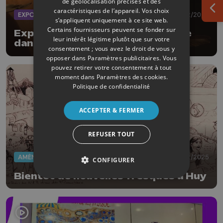
de géolocalisation précises et des
caractéristiques de l’appareil. Vos choix
Ouv
EXPOS
29/12/2025
s’appliquent uniquement à ce site web.
Certains fournisseurs peuvent se fonder sur
Expo : la préhistoire vous regarde
leur intérêt légitime plutôt que sur votre
dans les yeux
consentement ; vous avez le droit de vous y
opposer dans
Paramètres publicitaires
. Vous
pouvez retirer votre consentement à tout
moment dans
Paramètres des cookies
.
Politique de confidentialité
ACCEPTER & FERMER
REFUSER TOUT
AMÉNAGEMENT DU TERRITOIRE
23/12/2025
CONFIGURER
Bientôt de nouvelles fresques à Huy