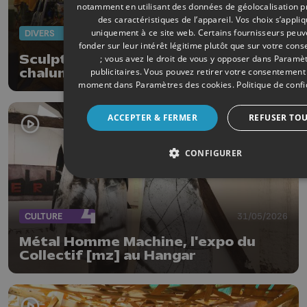
notamment en utilisant des données de géolocalisation p
des caractéristiques de l’appareil. Vos choix s’appli
uniquement à ce site web. Certains fournisseurs peuv
DIVERS
03/06/2026
fonder sur leur intérêt légitime plutôt que sur votre con
Sculptures à la tronçonneuse et au
; vous avez le droit de vous y opposer dans
Paramèt
chalumeau !
publicitaires
. Vous pouvez retirer votre consentement 
moment dans
Paramètres des cookies
.
Politique de confi
ACCEPTER & FERMER
REFUSER TO
CONFIGURER
CULTURE
31/05/2026
Métal Homme Machine, l'expo du
Collectif [mz] au Hangar