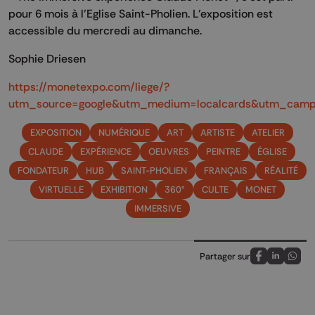
pour 6 mois à l’Eglise Saint-Pholien. L’exposition est
accessible du mercredi au dimanche.
Sophie Driesen
https://monetexpo.com/liege/?
utm_source=google&utm_medium=localcards&utm_campa
EXPOSITION
NUMÉRIQUE
ART
ARTISTE
ATELIER
CLAUDE
EXPÉRIENCE
OEUVRES
PEINTRE
ÉGLISE
FONDATEUR
HUB
SAINT-PHOLIEN
FRANÇAIS
RÉALITÉ
VIRTUELLE
EXHIBITION
360°
CULTE
MONET
IMMERSIVE
Partager sur
Partagez sur
Partagez 
Parta