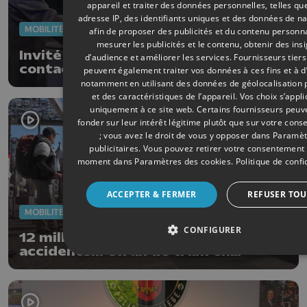
appareil et traiter des données personnelles, telles qu
adresse IP, des identifiants uniques et des données de na
MOBILITÉ
29/04/2026
afin de proposer des publicités et du contenu personna
mesurer les publicités et le contenu, obtenir des ins
Invité LeTEC : du paiement sans
d’audience et améliorer les services.
Fournisseurs tiers
contact dans le tram et les bus en
peuvent également traiter vos données à ces fins et à d
2027
notamment en utilisant des données de géolocalisation 
et des caractéristiques de l’appareil. Vos choix s’appl
uniquement à ce site web. Certains fournisseurs peuv
fonder sur leur intérêt légitime plutôt que sur votre con
; vous avez le droit de vous y opposer dans
Paramèt
publicitaires
. Vous pouvez retirer votre consentement 
moment dans
Paramètres des cookies
.
Politique de confi
ACCEPTER & FERMER
REFUSER TOU
MOBILITÉ
27/04/2026
CONFIGURER
12 millions de voyageurs, 52
accidents... Un an de tram en
chiffres