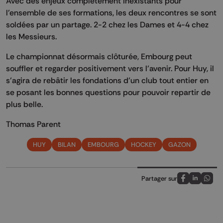
Avec des enjeux complètement inexistants pour
l'ensemble de ses formations, les deux rencontres se sont
soldées par un partage. 2-2 chez les Dames et 4-4 chez
les Messieurs.
Le championnat désormais clôturée, Embourg peut
souffler et regarder positivement vers l’avenir. Pour Huy, il
s’agira de rebâtir les fondations d’un club tout entier en
se posant les bonnes questions pour pouvoir repartir de
plus belle.
Thomas Parent
HUY
BILAN
EMBOURG
HOCKEY
GAZON
Partager sur
Partagez sur
Partagez 
Parta