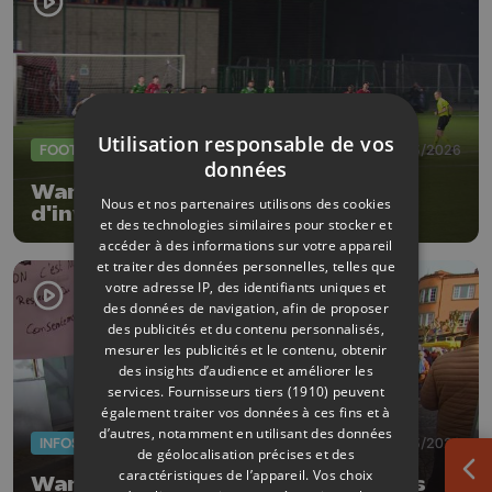
Utilisation responsable de vos
FOOTBALL
08/03/2026
données
Waremme met fin à la série
Nous et nos partenaires utilisons des cookies
d'invincibilité de Verlaine
et des technologies similaires pour stocker et
accéder à des informations sur votre appareil
et traiter des données personnelles, telles que
votre adresse IP, des identifiants uniques et
des données de navigation, afin de proposer
des publicités et du contenu personnalisés,
mesurer les publicités et le contenu, obtenir
des insights d’audience et améliorer les
services.
Fournisseurs tiers (1910)
peuvent
également traiter vos données à ces fins et à
d’autres, notamment en utilisant des données
INFOS
06/03/2026
de géolocalisation précises et des
caractéristiques de l’appareil. Vos choix
Ouv
Waremme : sensibiliser contre les