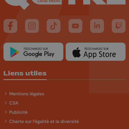
Suivez-nous sur FaceBook
Suivez-nous sur Instagram
Suivez-nous sur TikTok
Suivez-nous sur YouTube
Suivez-nous sur
Suiv
Liens utiles
Mentions légales
CSA
Publicité
Charte sur l'égalité et la diversité