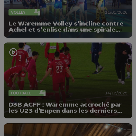
VOLLEY
11/01/2026
Le Waremme Volley s'incline contre
Achel et s’enlise dans une spirale
négative
FOOTBALL
14/12/2025
D3B ACFF : Waremme accroché par
les U23 d'Eupen dans les derniers
instants !