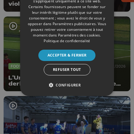
s’appliquent uniquement à ce site web.
violences intrafamiliales
Certains fournisseurs peuvent se fonder sur
leur intérêt légitime plutôt que sur votre
consentement ; vous avez le droit de vous y
opposer dans
Paramètres publicitaires
. Vous
pouvez retirer votre consentement à tout
moment dans
Paramètres des cookies
.
Politique de confidentialité
ACCEPTER & FERMER
FOOTBALL
01/02/2026
REFUSER TOUT
L'Union Momalloise remporte le
derby hesbignon sur la pelouse de
CONFIGURER
Waremme (2-4)