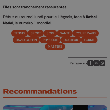
Elles sont franchement rassurantes.
Début du tournoi lundi pour le Liégeois, face à
Rafael
Nadal
, le numéro 1 mondial.
TENNIS
SPORT
SOIN
SANTÉ
COUPE DAVIS
DAVID GOFFIN
PHYSIQUE
DOCTEUR
FORME
MASTERS
Partager sur
Partagez sur
Partagez 
Parta
Recommandations