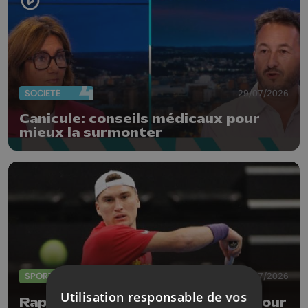
SOCIÉTÉ
29/07/2026
Canicule: conseils médicaux pour
mieux la surmonter
SPORTS
22/07/2026
Utilisation responsable de vos
Raphaël Collignon éliminé au 1er tour