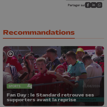
Partager sur
Partagez sur
Partagez 
Parta
Recommandations
SPORTS
01/08/2026
Fan Day : le Standard retrouve ses
supporters avant la reprise