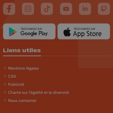
Suivez-nous sur FaceBook
Suivez-nous sur Instagram
Suivez-nous sur TikTok
Suivez-nous sur YouTube
Suivez-nous sur
Suiv
Liens utiles
Mentions légales
CSA
Publicité
Charte sur l'égalité et la diversité
Nous contacter