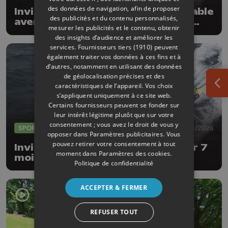
des données de navigation, afin de proposer
Invité Jonas Gerckens : la formidable
des publicités et du contenu personnalisés,
aventure et le duel incroyable du
mesurer les publicités et le contenu, obtenir
Globe40
des insights d’audience et améliorer les
services.
Fournisseurs tiers (1910)
peuvent
également traiter vos données à ces fins et à
d’autres, notamment en utilisant des données
de géolocalisation précises et des
caractéristiques de l’appareil. Vos choix
Ouv
s’appliquent uniquement à ce site web.
Certains fournisseurs peuvent se fonder sur
leur intérêt légitime plutôt que sur votre
consentement ; vous avez le droit de vous y
SPORTS
17/06/2026
opposer dans
Paramètres publicitaires
. Vous
pouvez retirer votre consentement à tout
Invité Jonas Gerckens : retour sur 7
moment dans
Paramètres des cookies
.
mois de navigation au Globe40
Politique de confidentialité
ACCEPTER & FERMER
REFUSER TOUT