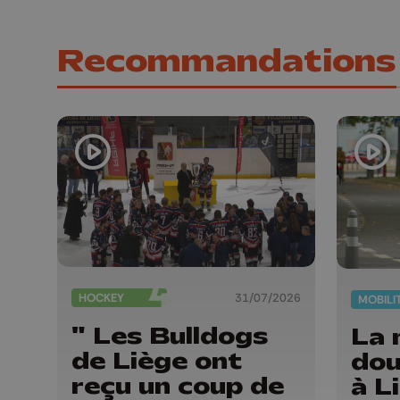
Recommandations
HOCKEY
31/07/2026
MOBILI
" Les Bulldogs
La 
de Liège ont
dou
reçu un coup de
à L