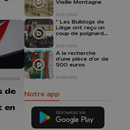
Vieille Montagne
31/07/2026
" Les Bulldogs de
Liège ont reçu un
coup de poignard
dans le dos "
31/07/2026
A la recherche
d'une pièce d'or de
500 euros
04/08/2026
29/05/2026
s de
Notre app
t en