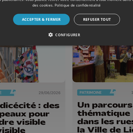
Onclin !
 de la CEHL et
des cookies
.
Politique de confidentialité
séquences
ACCEPTER & FERMER
REFUSER TOUT
CONFIGURER
PATRIMOINE
É
29/06/2026
Un parcours
dicécité : des
thématique
peaux pour
dans les rue
dre visible
la Ville de L
visible