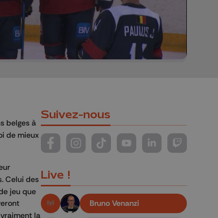
Suivez-nous
ns belges à
uoi de mieux
Suivez-nous sur FaceBook
Suivez-nous sur Instagram
Suivez-nous sur TikTok
Suivez-nous sur YouTube
Suivez-nous sur Li
Suivez-nous
eur
Live !
. Celui des
 de jeu que
Bruno Venanzi
veront
En live!
 vraiment la