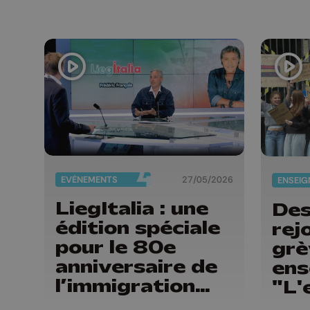
du sport de la
Province de
Liège
EVÈNEMENTS
27/05/2026
LiegItalia : une
Des
édition spéciale
rej
pour le 80e
grè
anniversaire de
ens
l’immigration
"L'
italienne en
n'e