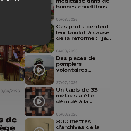
médicalisé dans de
bonnes conditions à
Oupeye
05/08/2026
Ces profs perdent
leur boulot à cause
de la réforme : "je
travaillais bien plus
comme prof que
04/08/2026
comme
Des places de
pharmacienne"
pompiers
volontaires
disponibles en
province de Liège :
27/07/2026
"Un citoyen qui
Un tapis de 33
18/06/2026
n'est formé ne
mètres a été
peut pas nous
déroulé à la
aider"
Cathédrale de
Liège
05/08/2026
s de
800 mètres
iège
d'archives de la