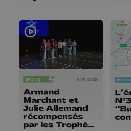
SPORTS
04/06/2026
MOBILI
Armand
L’é
Marchant et
N°
Julie Allemand
“Bu
récompensés
con
par les Trophées