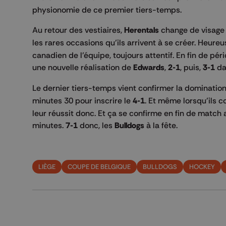
physionomie de ce premier tiers-temps.
Au retour des vestiaires,
Herentals
change de visage 
les rares occasions qu’ils arrivent à se créer. Heure
canadien de l’équipe, toujours attentif. En fin de pé
une nouvelle réalisation de
Edwards
,
2-1
, puis,
3-1
da
Le dernier tiers-temps vient confirmer la dominatio
minutes 30 pour inscrire le
4-1
. Et même lorsqu’ils 
leur réussit donc. Et ça se confirme en fin de match
minutes.
7-1
donc, les
Bulldogs
à la fête.
LIÈGE
COUPE DE BELGIQUE
BULLDOGS
HOCKEY