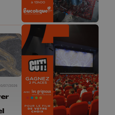
🎬 Concours CUT x
Les Grignoux ✨
Concours permanent - 2 places à
gagner chaque semaine !
20/07/2026
ver
el