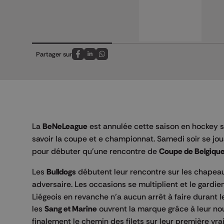
Partager sur
Partagez sur FaceBook
Partagez sur LinkedIn
Partagez sur Whatsapp
La
BeNeLeague
est annulée cette saison en hockey su
savoir la coupe et e championnat. Samedi soir se jou
pour débuter qu'une rencontre de
Coupe de Belgiqu
Les
Bulldogs
débutent leur rencontre sur les chapeau
adversaire. Les occasions se multiplient et le gardi
Liégeois en revanche n’a aucun arrêt à faire durant 
les
Sang et Marine
ouvrent la marque grâce à leur n
finalement le chemin des filets sur leur première vra