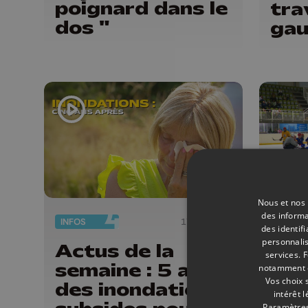
poignard dans le
tra
dos "
gau
cyc
Avr
Guil
Nous et nos 
des informa
INFOS
17/07/2026
HOCKE
des identif
personnalis
Actus de la
Hoc
services.
F
semaine : 5 ans
Bul
notamment en
Vos choix 
des inondations,
ren
intérêt 
Paramètres