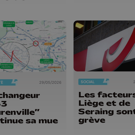
SOCIAL
TÉ
29/05/2026
Les facteur
changeur
Liège et de
33
Seraing son
renville”
grève
tinue sa mue