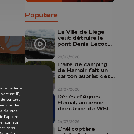
Populaire
rs
La Ville de Liège
veut détruire le
pont Denis Lecocq
mais manque de
budget pour le
28/07/2026
faire
L'aire de camping
de Hamoir fait un
carton auprès des
touristes
 et accéder à
23/07/2026
 adresse IP,
Décès d'Agnes
08/07/2026
t du contenu
Flemal, ancienne
méliorer les
en :
directrice de WSL
à d’autres,
i
e l’appareil.
24/07/2026
er sur leur
er
oser dans
L'hélicoptère
Paramètres