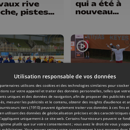
qui a été à
vaux rive
nouveau
che, pistes
dégradée ?
lo-piétonnes
"Nos ouvrie
oy et
sont en
lemins...
vacances"
Utilisation responsable de vos données
partenaires utilisons des cookies et des technologies similaires pour stocker
tions sur votre appareil et traiter des données personnelles, telles que votre
TENNIS
Y
17/07/2026
iants uniques et des données de navigation, afin de proposer des publicités e
és, mesurer les publicités et le contenu, obtenir des insights d’audience et a
Province Op
key: les
ournisseurs tiers (1910)
peuvent également traiter vos données à ces fins et 
entrée réuss
ldogs
 utilisant des données de géolocalisation précises et des caractéristiques d
s’appliquent uniquement à ce site web. Certains fournisseurs peuvent se fond
pour Gauthi
versés par la
légitime plutôt que sur votre consentement ; vous avez le droit de vous y opp
 publicitaires
. Vous pouvez retirer votre consentement à tout moment dans