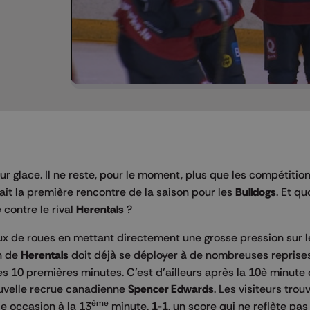
r glace. Il ne reste, pour le moment, plus que les compétitio
ait la première rencontre de la saison pour les
Bulldogs
. Et q
e
contre le rival
Herentals
?
x de roues en mettant directement une grosse pression sur l
en de
Herentals
doit déjà se déployer à de nombreuses reprises
les 10 premières minutes. C’est d’ailleurs après la 10è minute
ouvelle recrue canadienne
Spencer Edwards
. Les visiteurs trou
ème
ie occasion à la 13
minute.
1-1
, un score qui ne reflète pas