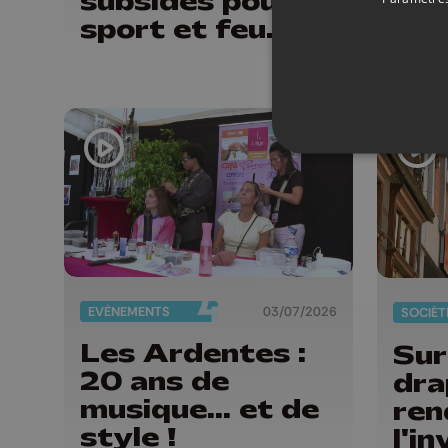
subsides pour le
fin
sport et feu
ses
d'artifice
con
EVÈNEMENTS
03/07/2026
SOCIÉT
Les Ardentes :
Sur
20 ans de
dra
musique... et de
ren
style !
l'in