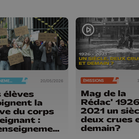
ÉMISSIONS
ENSEIGNEMENT
20/05/2026
Mag de la
 élèves
Rédac' 1926
oignent la
2021 un sièc
ve du corps
deux crues 
eignant :
demain?
enseignement
st pas à