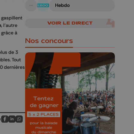
Hebdo
A suivre
gaspillent
VOIR LE DIRECT
m
, l’autre
e grâce à
Nos concours
plus de 3
bles. Tout
10 dernières
🎁 Gagnez 5x2
places pour le
Bucolique Ferrières
Festival 🌿🎶
r
Concours valable jusqu'au 9 août,
Partagez sur FaceBook
Partagez sur LinkedIn
Partagez sur Whatsapp
23h59.