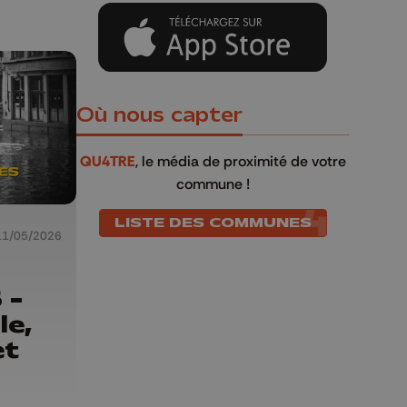
Où nous capter
QU4TRE
, le média de proximité de votre
commune !
LISTE DES COMMUNES
11/05/2026
 -
le,
et