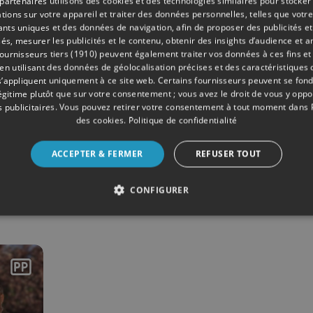
partenaires utilisons des cookies et des technologies similaires pour stocker
tions sur votre appareil et traiter des données personnelles, telles que votre
iants uniques et des données de navigation, afin de proposer des publicités e
és, mesurer les publicités et le contenu, obtenir des insights d’audience et a
ournisseurs tiers (1910)
peuvent également traiter vos données à ces fins et 
 utilisant des données de géolocalisation précises et des caractéristiques d
s’appliquent uniquement à ce site web. Certains fournisseurs peuvent se fond
légitime plutôt que sur votre consentement ; vous avez le droit de vous y opp
 publicitaires
. Vous pouvez retirer votre consentement à tout moment dans
7 min
- Publié le 06/04/2026
des cookies
.
Politique de confidentialité
t
Rénover sa maison, un
ACCEPTER & FERMER
REFUSER TOUT
projet pour tous ?
CONFIGURER