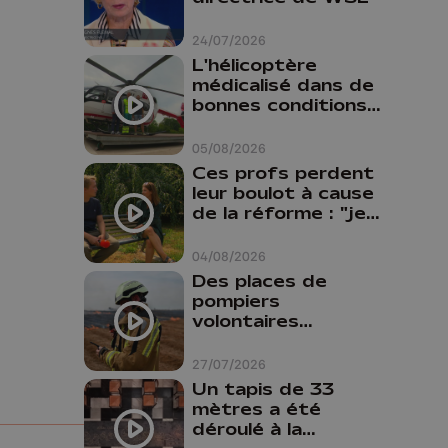
24/07/2026
L'hélicoptère
médicalisé dans de
bonnes conditions à
Oupeye
05/08/2026
Ces profs perdent
leur boulot à cause
de la réforme : "je
travaillais bien plus
comme prof que
04/08/2026
comme
Des places de
pharmacienne"
pompiers
volontaires
disponibles en
province de Liège :
27/07/2026
"Un citoyen qui
Un tapis de 33
n'est formé ne
mètres a été
peut pas nous
déroulé à la
aider"