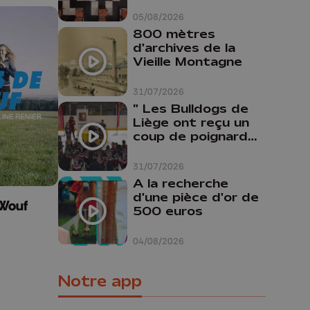
Cathédrale de
Liège
05/08/2026
800 mètres
d'archives de la
Vieille Montagne
31/07/2026
" Les Bulldogs de
Liège ont reçu un
coup de poignard
dans le dos "
31/07/2026
A la recherche
d'une pièce d'or de
 Wouf
500 euros
04/08/2026
Notre app