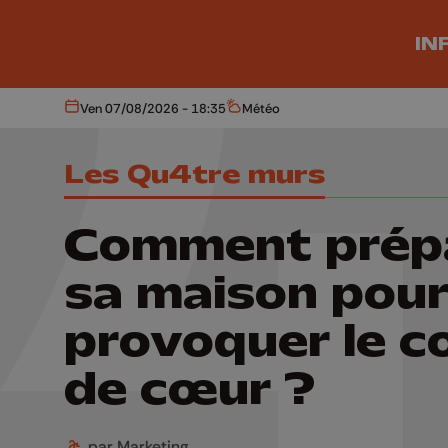
Aller au contenu principal
IN
Ven 07/08/2026 - 18:35
Météo
Aujourd'hui
Météo
Les Qu4tre murs
Comment prép
sa maison pou
provoquer le c
de cœur ?
par Marketing