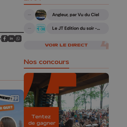
Angleur, par Vu du Ciel
A suivre
Le JT Edition du soir -
A suivre
07/08/2026
r
Partagez sur FaceBook
Partagez sur LinkedIn
Partagez sur Whatsapp
VOIR LE DIRECT
Nos concours
🎁 Gagnez 5x2
places pour le
Bucolique Ferrières
Festival 🌿🎶