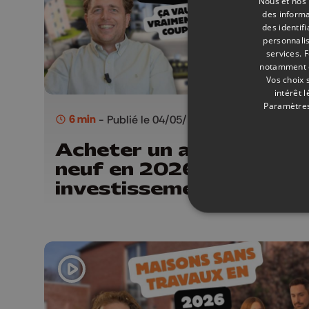
Nous et nos 
des informa
des identif
personnalis
services.
F
notamment en
Vos choix 
intérêt 
Paramètres
6 min
- Publié le 04/05/2026
Acheter un appartemen
neuf en 2026, un bon
investissement ?