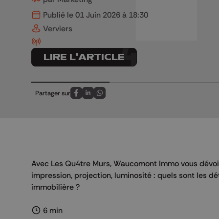
Publié le 01 Juin 2026 à 18:30
Verviers
LIRE L'ARTICLE
Partager sur
Partagez sur FaceBook
Partagez sur LinkedIn
Partagez sur Whatsapp
Avec Les Qu4tre Murs, Waucomont Immo vous dévoile
impression, projection, luminosité : quels sont les dé
immobilière ?
6 min