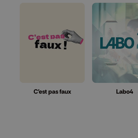
C'est pas faux
Labo4