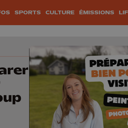
FOS
SPORTS
CULTURE
ÉMISSIONS
LI
arer
r
oup