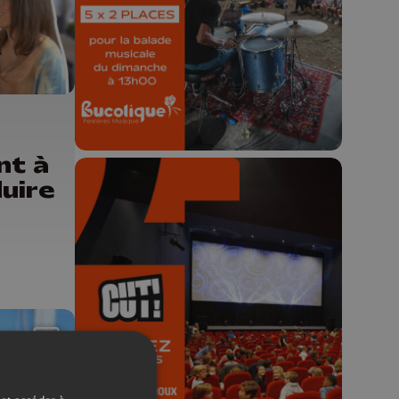
Concours valable jusqu'au 9 août,
23h59.
nt à
duire
🎬 Concours CUT x
Les Grignoux ✨
Concours permanent - 2 places à
gagner chaque semaine !