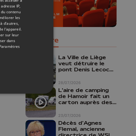
 et accéder à
 adresse IP,
t du contenu
méliorer les
à d’autres,
e l’appareil.
er sur leur
Populaire
oser dans
Paramètres
La Ville de Liège
veut détruire le
pont Denis Lecocq
mais manque de
budget pour le
28/07/2026
faire
L'aire de camping
de Hamoir fait un
carton auprès des
touristes
23/07/2026
Décès d'Agnes
Flemal, ancienne
directrice de WSL