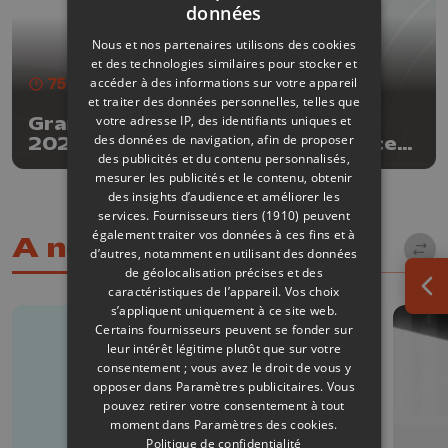
données
Nous et nos partenaires utilisons des cookies
et des technologies similaires pour stocker et
75 min
accéder à des informations sur votre appareil
- Publié le 18/10/2025
et traiter des données personnelles, telles que
votre adresse IP, des identifiants uniques et
Grandes Conférences liégeoises
des données de navigation, afin de proposer
2025: Philippe Guillemant, Science
des publicités et du contenu personnalisés,
et Spiritualité
mesurer les publicités et le contenu, obtenir
des insights d’audience et améliorer les
services.
Fournisseurs tiers (1910)
peuvent
également traiter vos données à ces fins et à
A ne pas manquer
d’autres, notamment en utilisant des données
de géolocalisation précises et des
caractéristiques de l’appareil. Vos choix
Ouv
s’appliquent uniquement à ce site web.
Certains fournisseurs peuvent se fonder sur
leur intérêt légitime plutôt que sur votre
consentement ; vous avez le droit de vous y
opposer dans
Paramètres publicitaires
. Vous
pouvez retirer votre consentement à tout
moment dans
Paramètres des cookies
.
Politique de confidentialité