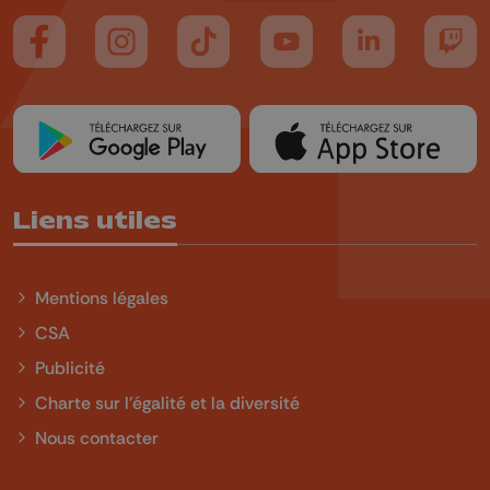
Suivez-nous sur FaceBook
Suivez-nous sur Instagram
Suivez-nous sur TikTok
Suivez-nous sur YouTube
Suivez-nous sur
Suiv
Liens utiles
Mentions légales
CSA
Publicité
Charte sur l'égalité et la diversité
Nous contacter