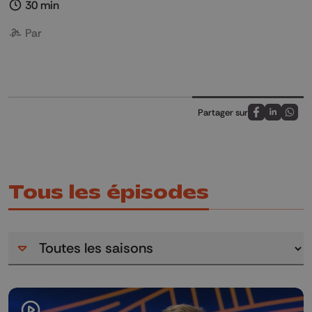
30 min
Par
Partager sur
Partagez sur
Partagez 
Parta
Tous les épisodes