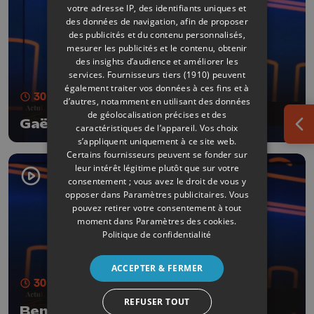
votre adresse IP, des identifiants uniques et
des données de navigation, afin de proposer
des publicités et du contenu personnalisés,
mesurer les publicités et le contenu, obtenir
des insights d’audience et améliorer les
services.
Fournisseurs tiers (1910)
peuvent
également traiter vos données à ces fins et à
30 min
- Publié le 23/05/2026
d’autres, notamment en utilisant des données
de géolocalisation précises et des
Gaëtan Servais
caractéristiques de l’appareil. Vos choix
Ouv
s’appliquent uniquement à ce site web.
Certains fournisseurs peuvent se fonder sur
leur intérêt légitime plutôt que sur votre
consentement ; vous avez le droit de vous y
opposer dans
Paramètres publicitaires
. Vous
pouvez retirer votre consentement à tout
moment dans
Paramètres des cookies
.
Politique de confidentialité
ACCEPTER & FERMER
30 min
- Publié le 16/05/2026
REFUSER TOUT
Benoît Gilson