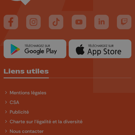
Suivez-nous sur FaceBook
Suivez-nous sur Instagram
Suivez-nous sur TikTok
Suivez-nous sur YouTube
Suivez-nous sur
Suiv
Liens utiles
Mentions légales
CSA
Publicité
Charte sur l'égalité et la diversité
Nous contacter