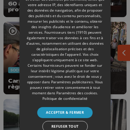
60 artistes sur 112 extincteurs au
votre adresse IP, des identifiants uniques et
profit de la Fondation des brûlés
des données de navigation, afin de proposer
des publicités et du contenu personnalisés,
mesurer les publicités et le contenu, obtenir
des insights d’audience et améliorer les
services.
Fournisseurs tiers (1910)
peuvent
également traiter vos données à ces fins et à
d’autres, notamment en utilisant des données
de géolocalisation précises et des
caractéristiques de l’appareil. Vos choix
Ouv
s’appliquent uniquement à ce site web.
Certains fournisseurs peuvent se fonder sur
SOCIÉTÉ
01/03/2024
leur intérêt légitime plutôt que sur votre
consentement ; vous avez le droit de vous y
Carnaval de Waremme: le 4ème
opposer dans
Paramètres publicitaires
. Vous
règne de Loïc 1er
pouvez retirer votre consentement à tout
moment dans
Paramètres des cookies
.
Politique de confidentialité
ACCEPTER & FERMER
REFUSER TOUT