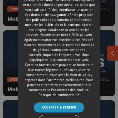
et traiter des données personnelles, telles que
ÉMISSIONS
16/08/2025
votre adresse IP, des identifiants uniques et
des données de navigation, afin de proposer
Mobil'idées
des publicités et du contenu personnalisés,
mesurer les publicités et le contenu, obtenir
des insights d’audience et améliorer les
services.
Fournisseurs tiers (1910)
peuvent
également traiter vos données à ces fins et à
d’autres, notamment en utilisant des données
de géolocalisation précises et des
caractéristiques de l’appareil. Vos choix
Ouv
s’appliquent uniquement à ce site web.
Certains fournisseurs peuvent se fonder sur
leur intérêt légitime plutôt que sur votre
consentement ; vous avez le droit de vous y
ÉMISSIONS
29/07/2025
opposer dans
Paramètres publicitaires
. Vous
pouvez retirer votre consentement à tout
Mobil'idées
moment dans
Paramètres des cookies
.
Politique de confidentialité
ACCEPTER & FERMER