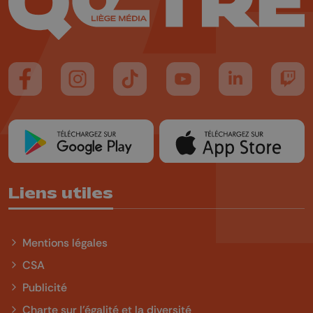
Suivez-nous sur FaceBook
Suivez-nous sur Instagram
Suivez-nous sur TikTok
Suivez-nous sur YouTube
Suivez-nous sur
Suiv
Liens utiles
Mentions légales
CSA
Publicité
Charte sur l'égalité et la diversité