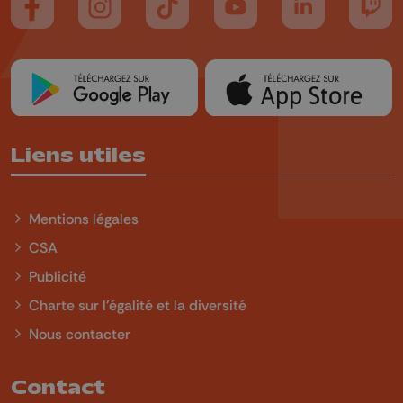
Suivez-nous sur FaceBook
Suivez-nous sur Instagram
Suivez-nous sur TikTok
Suivez-nous sur YouTube
Suivez-nous sur
Suiv
Liens utiles
Mentions légales
CSA
Publicité
Charte sur l'égalité et la diversité
Nous contacter
Contact