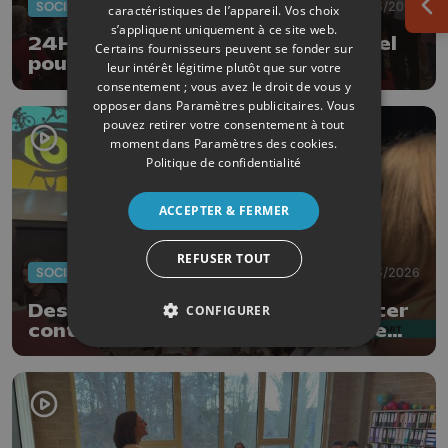
SOCIÉTÉ
20/03/2026
caractéristiques de l’appareil. Vos choix
Ouv
s’appliquent uniquement à ce site web.
24H Télévie : un bilan exceptionnel
Certains fournisseurs peuvent se fonder sur
pour toutes et tous
leur intérêt légitime plutôt que sur votre
consentement ; vous avez le droit de vous y
opposer dans
Paramètres publicitaires
. Vous
pouvez retirer votre consentement à tout
moment dans
Paramètres des cookies
.
Politique de confidentialité
ACCEPTER & FERMER
REFUSER TOUT
SOCIÉTÉ
20/03/2026
Des solutions concrètes pour lutter
CONFIGURER
contre les discriminations dans le
sport