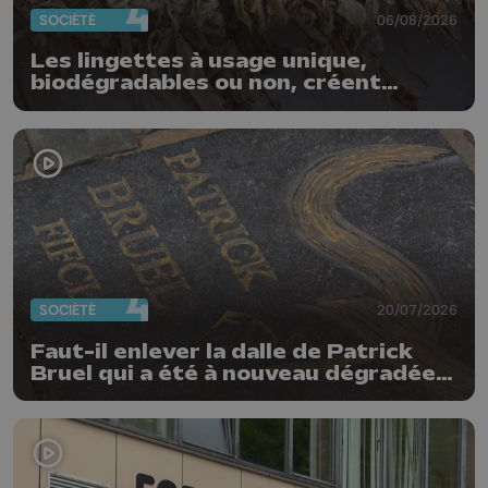
SOCIÉTÉ
06/08/2026
Les lingettes à usage unique,
biodégradables ou non, créent
quotidiennement des bouchons
dans nos stations d'épuration
SOCIÉTÉ
20/07/2026
Faut-il enlever la dalle de Patrick
Bruel qui a été à nouveau dégradée ?
"Nos ouvriers sont en vacances"