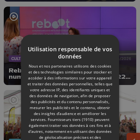
Utilisation responsable de vos
données
CULTURE
18/04/2026
Nous et nos partenaires utilisons des cookies
Reboot - laboratoire des arts
et des technologies similaires pour stocker et
numériques : clôture publique le 22
accéder à des informations sur votre appareil
avril
et traiter des données personnelles, telles que
votre adresse IP, des identifiants uniques et
des données de navigation, afin de proposer
des publicités et du contenu personnalisés,
mesurer les publicités et le contenu, obtenir
des insights d’audience et améliorer les
services.
Fournisseurs tiers (1910)
peuvent
également traiter vos données à ces fins et à
d’autres, notamment en utilisant des données
de géolocalisation précises et des