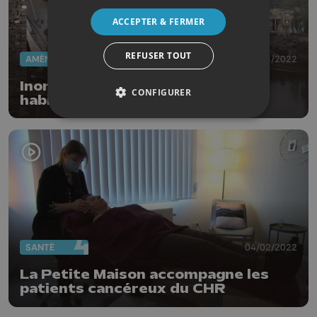
ACCEPTER & FERMER
REFUSER TOUT
AMÉNAGEMENT DU TERRITOIRE
01/04/2022
Inondations Chaudfontaine: 27
CONFIGURER
habitations en sursis
SANTÉ
04/02/2022
La Petite Maison accompagne les
patients cancéreux du CHR