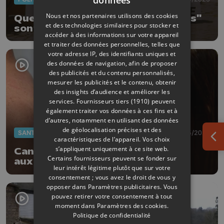
données
Nous et nos partenaires utilisons des cookies
Quelle ville demain ? Les "Liégeois"
et des technologies similaires pour stocker et
sont consultés
accéder à des informations sur votre appareil
et traiter des données personnelles, telles que
votre adresse IP, des identifiants uniques et
des données de navigation, afin de proposer
des publicités et du contenu personnalisés,
mesurer les publicités et le contenu, obtenir
des insights d’audience et améliorer les
services.
Fournisseurs tiers (1910)
peuvent
également traiter vos données à ces fins et à
d’autres, notamment en utilisant des données
de géolocalisation précises et des
SANTÉ
13/05/2024
caractéristiques de l’appareil. Vos choix
Ouv
s’appliquent uniquement à ce site web.
Cancer cutané: dépistage gratuit
Certains fournisseurs peuvent se fonder sur
aux galeries Saint-Lambert
leur intérêt légitime plutôt que sur votre
consentement ; vous avez le droit de vous y
opposer dans
Paramètres publicitaires
. Vous
pouvez retirer votre consentement à tout
moment dans
Paramètres des cookies
.
Politique de confidentialité