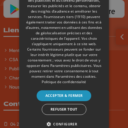
des publicités et du contenu personnalisés,
mesurer les publicités et le contenu, obtenir
des insights d’audience et améliorer les
services.
Fournisseurs tiers (1910)
peuvent
également traiter vos données à ces fins et à
d’autres, notamment en utilisant des données
Liens utiles
de géolocalisation précises et des
caractéristiques de l’appareil. Vos choix
Ouv
s’appliquent uniquement à ce site web.
Certains fournisseurs peuvent se fonder sur
Mentions légales
leur intérêt légitime plutôt que sur votre
CSA
consentement ; vous avez le droit de vous y
opposer dans
Paramètres publicitaires
. Vous
Publicité
pouvez retirer votre consentement à tout
moment dans
Paramètres des cookies
.
Charte sur l'égalité et la diversité
Politique de confidentialité
Nous contacter
ACCEPTER & FERMER
Contact
REFUSER TOUT
04 254 99 99
CONFIGURER