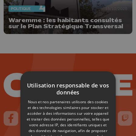
POLITIQUE
15/10/2025
Waremme : les habitants consultés
sur le Plan Stratégique Transversal
Utilisation responsable de vos
données
Nous et nos partenaires utilisons des cookies
et des technologies similaires pour stocker et
accéder à des informations sur votre appareil
et traiter des données personnelles, telles que
Suivez-nous sur FaceBook
Suivez-nous sur Instagram
Suivez-nous sur TikTok
Suivez-nous sur YouTube
Suivez-nous sur
Suiv
votre adresse IP, des identifiants uniques et
des données de navigation, afin de proposer