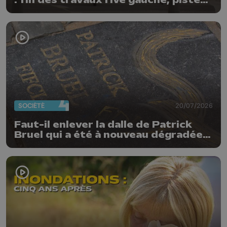
: fin des travaux rive gauche, pistes
cyclo-piétonnes Avroy et
Guillemins...
SOCIÉTÉ
20/07/2026
Faut-il enlever la dalle de Patrick
Bruel qui a été à nouveau dégradée ?
"Nos ouvriers sont en vacances"