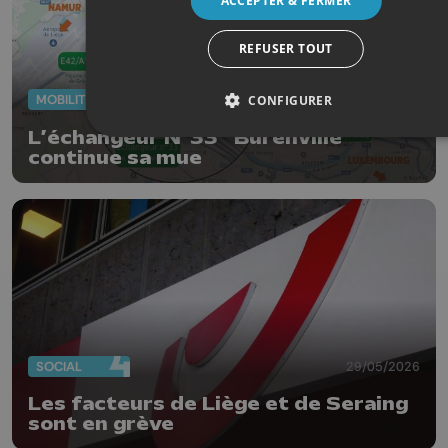
ACCEPTER & FERMER
REFUSER TOUT
MOBILITÉ
29/05/2026
CONFIGURER
L’échangeur N°33 “Burenville”
continue sa mue
SOCIAL
29/05/2026
Les facteurs de Liège et de Seraing
sont en grève