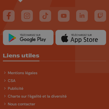
Suivez-nous sur FaceBook
Suivez-nous sur Instagram
Suivez-nous sur TikTok
Suivez-nous sur YouTube
Suivez-nous sur
Suiv
Liens utiles
Mentions légales
CSA
Publicité
Charte sur l'égalité et la diversité
Nous contacter