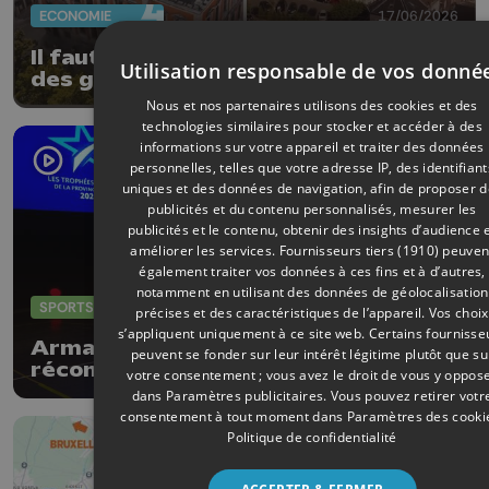
ECONOMIE
17/06/2026
Il faut un refinancement structurel
Utilisation responsable de vos donné
des grandes villes, selon l'UVCW
Nous et nos partenaires utilisons des cookies et des
technologies similaires pour stocker et accéder à des
informations sur votre appareil et traiter des données
personnelles, telles que votre adresse IP, des identifiant
uniques et des données de navigation, afin de proposer 
publicités et du contenu personnalisés, mesurer les
publicités et le contenu, obtenir des insights d’audience 
améliorer les services.
Fournisseurs tiers (1910)
peuven
également traiter vos données à ces fins et à d’autres,
notamment en utilisant des données de géolocalisation
SPORTS
04/06/2026
précises et des caractéristiques de l’appareil. Vos choix
s’appliquent uniquement à ce site web. Certains fournisse
Armand Marchant et Julie Allemand
peuvent se fonder sur leur intérêt légitime plutôt que su
récompensés par les Trophées du
votre consentement ; vous avez le droit de vous y oppos
sport de la Province de Liège
dans
Paramètres publicitaires
. Vous pouvez retirer votr
consentement à tout moment dans
Paramètres des cooki
Politique de confidentialité