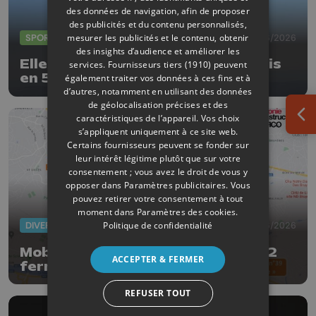
des données de navigation, afin de proposer
des publicités et du contenu personnalisés,
mesurer les publicités et le contenu, obtenir
SPORTS
29/06/2026
des insights d’audience et améliorer les
Elle a gravi le Mont Ventoux 15 fois
services.
Fournisseurs tiers (1910)
peuvent
en 5 jours ! Pari fou réussi pour
également traiter vos données à ces fins et à
Delphine Thirifays
d’autres, notamment en utilisant des données
de géolocalisation précises et des
caractéristiques de l’appareil. Vos choix
Ouv
s’appliquent uniquement à ce site web.
Certains fournisseurs peuvent se fonder sur
leur intérêt légitime plutôt que sur votre
consentement ; vous avez le droit de vous y
opposer dans
Paramètres publicitaires
. Vous
pouvez retirer votre consentement à tout
moment dans
Paramètres des cookies
.
Politique de confidentialité
DIVERS
05/06/2026
Mobilité : la liaison E25-E40/A602
ACCEPTER & FERMER
fermée 5 nuits pour l’entretien
trimestriel
REFUSER TOUT