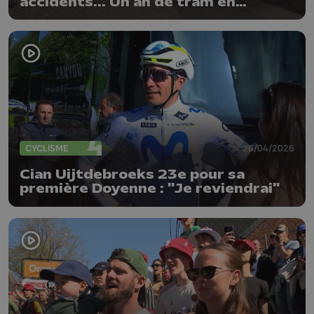
accidents... Un an de tram en
chiffres
CYCLISME
26/04/2026
Cian Uijtdebroeks 23e pour sa
première Doyenne : "Je reviendrai"