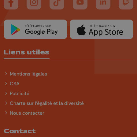
Suivez-nous sur FaceBook
Suivez-nous sur Instagram
Suivez-nous sur TikTok
Suivez-nous sur YouTube
Suivez-nous sur
Suiv
Liens utiles
Mentions légales
CSA
Publicité
Charte sur l'égalité et la diversité
Nous contacter
Contact