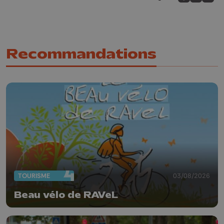
Partagez sur
Partagez 
Parta
Recommandations
TOURISME
03/08/2026
Beau vélo de RAVeL