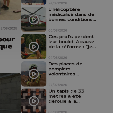
24/07/2026
L'hélicoptère
médicalisé dans de
bonnes conditions à
Oupeye
28/08/2025
05/08/2026
Ces profs perdent
pour
leur boulot à cause
ique
de la réforme : "je
travaillais bien plus
comme prof que
04/08/2026
comme
Des places de
pharmacienne"
pompiers
volontaires
disponibles en
province de Liège :
27/07/2026
"Un citoyen qui
Un tapis de 33
n'est formé ne
mètres a été
peut pas nous
déroulé à la
aider"
Cathédrale de
Liège
05/08/2026