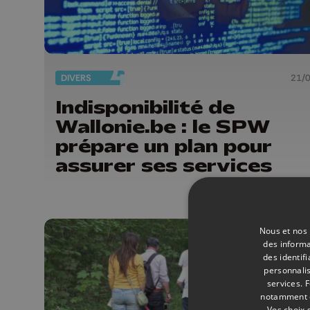
DIVERS
21/
Indisponibilité de
Wallonie.be : le SPW
prépare un plan pour
assurer ses services
Nous et nos 
des informa
des identif
personnalis
services.
F
notamment en
Vos choix 