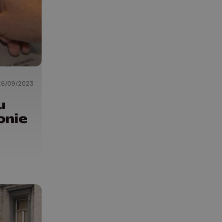
26/09/2023
u
onie