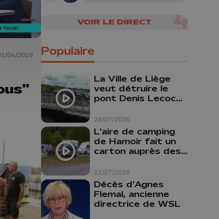
VOIR LE DIRECT
Populaire
02/04/2026
La Ville de Liège
ous"
veut détruire le
pont Denis Lecocq
mais manque de
budget pour le
28/07/2026
faire
L'aire de camping
de Hamoir fait un
carton auprès des
touristes
23/07/2026
Décès d'Agnes
Flemal, ancienne
directrice de WSL