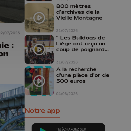
800 mètres
d'archives de la
Vieille Montagne
31/07/2026
02/07/2025
" Les Bulldogs de
ie :
Liège ont reçu un
coup de poignard
on
dans le dos "
31/07/2026
A la recherche
d'une pièce d'or de
500 euros
04/08/2026
Notre app