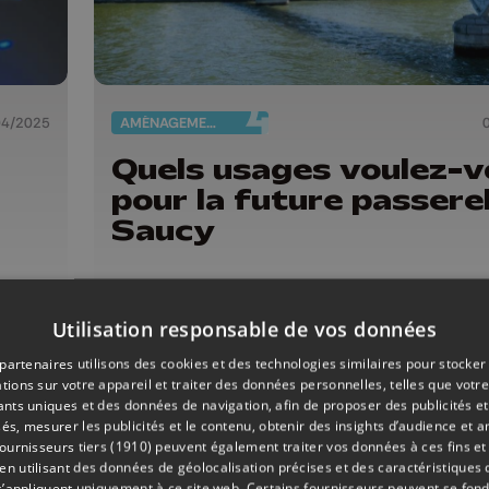
04/2025
AMÉNAGEMENT DU TERRITOIRE
Quels usages voulez-v
pour la future passerel
Saucy
Utilisation responsable de vos données
partenaires utilisons des cookies et des technologies similaires pour stocker
tions sur votre appareil et traiter des données personnelles, telles que votre
iants uniques et des données de navigation, afin de proposer des publicités e
és, mesurer les publicités et le contenu, obtenir des insights d’audience et a
ournisseurs tiers (1910)
peuvent également traiter vos données à ces fins et 
 utilisant des données de géolocalisation précises et des caractéristiques d
s’appliquent uniquement à ce site web. Certains fournisseurs peuvent se fond