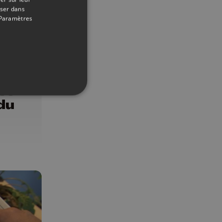
oser dans
Paramètres
22/03/2024
ss
du