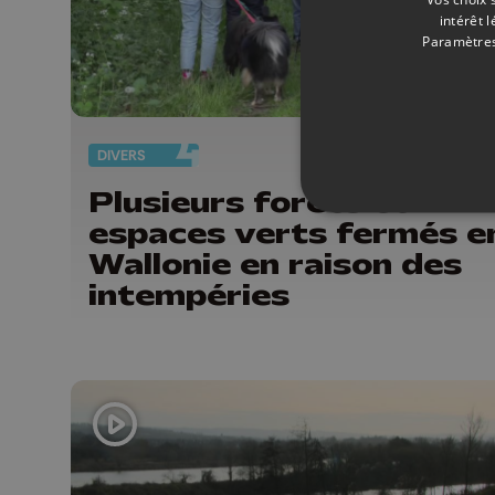
intérêt 
Paramètres
DIVERS
15/
Plusieurs forêts et
espaces verts fermés e
Wallonie en raison des
intempéries