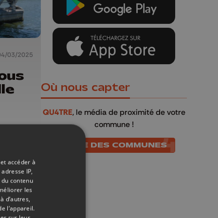
04/03/2025
ous
le
Où nous capter
QU4TRE
, le média de proximité de votre
commune !
LISTE DES COMMUNES
 et accéder à
 adresse IP,
t du contenu
méliorer les
à d’autres,
e l’appareil.
er sur leur