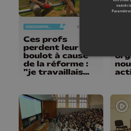
intérêt 
Paramètres
ENSEIGNEMENT
04/08/2026
Ces profs
Un 
perdent leur
d'e
boulot à cause
org
de la réforme :
nou
"je travaillais
act
bien plus comme
les
prof que comme
la
pharmacienne"