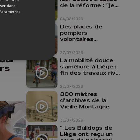
de la réforme : "je
oser dans
travaillais bien plus
Paramètres
comme prof que
04/08/2026
comme
Des places de
10/07/2026
pharmacienne"
pompiers
volontaires
:
disponibles en
province de Liège :
27/07/2026
our
"Un citoyen qui
La mobilité douce
n'est formé ne
rs
s'améliore à Liège :
peut pas nous
fin des travaux rive
aider"
gauche, pistes
cyclo-piétonnes
22/07/2026
Avroy et
800 mètres
Guillemins...
d'archives de la
Vieille Montagne
31/07/2026
" Les Bulldogs de
Liège ont reçu un