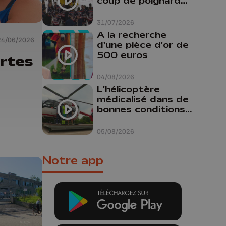
coup de poignard
dans le dos "
31/07/2026
A la recherche
24/06/2026
d'une pièce d'or de
500 euros
rtes
04/08/2026
L'hélicoptère
médicalisé dans de
bonnes conditions à
Oupeye
05/08/2026
Notre app