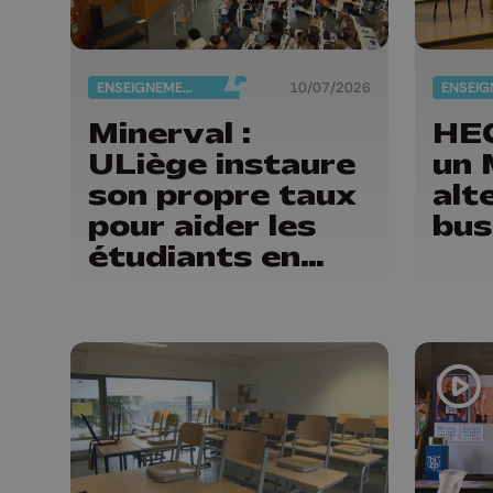
ENSEIGNEMENT
10/07/2026
Minerval :
HEC
ULiège instaure
un 
son propre taux
alt
pour aider les
bus
étudiants en
situation de
précarité