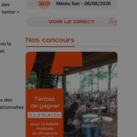
Météo Soir - 06/08/2026
e des
A suivre
 tenter »
VOIR LE DIRECT
Nos concours
 où la
er.
🎁 Gagnez 5x2
places pour le
Bucolique Ferrières
ts des
Festival 🌿🎶
ationnelles
Concours valable jusqu'au 9 août,
23h59.