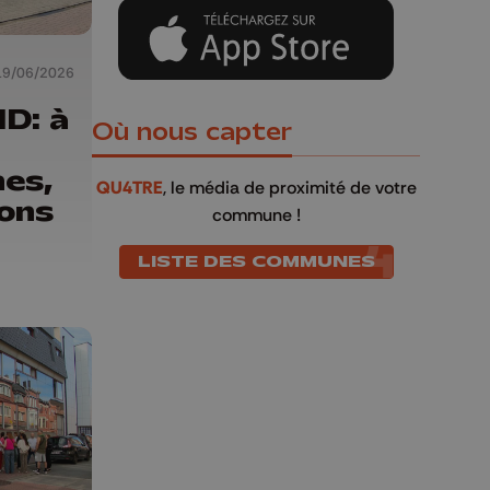
19/06/2026
D: à
Où nous capter
nes,
QU4TRE
, le média de proximité de votre
ions
commune !
LISTE DES COMMUNES