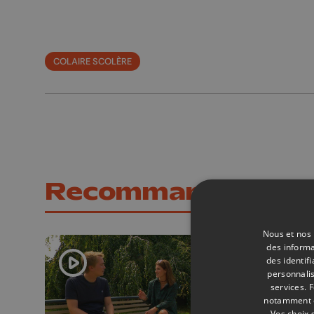
COLAIRE SCOLÈRE
Recommandations
Nous et nos 
des informa
des identif
personnalis
services.
F
notamment en
Vos choix 