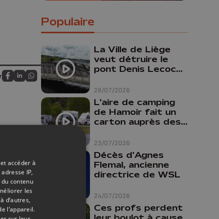
Populaire
La Ville de Liège
veut détruire le
pont Denis Lecocq
r
mais manque de
Partagez sur FaceBook
Partagez sur LinkedIn
Partagez sur Whatsapp
budget pour le
28/07/2026
faire
L'aire de camping
de Hamoir fait un
carton auprès des
touristes
23/07/2026
Décès d'Agnes
 et accéder à
Flemal, ancienne
 adresse IP,
directrice de WSL
t du contenu
méliorer les
24/07/2026
à d’autres,
Ces profs perdent
e l’appareil.
leur boulot à cause
er sur leur