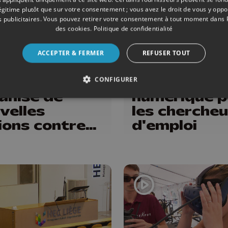
légitime plutôt que sur votre consentement ; vous avez le droit de vous y opp
 publicitaires
. Vous pouvez retirer votre consentement à tout moment dans
des cookies
.
Politique de confidentialité
ENSEIGNEMENT
17/07/2026
ENSEIGNEMENT
ACCEPTER & FERMER
REFUSER TOUT
collectif
Orientascan
nseignants
nouvel outil
CONFIGURER
anise de
numérique p
velles
les chercheu
ions contre
d'emploi
 réformes de
 FWB