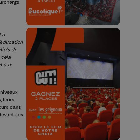
surcharge
t à
’éducation
tiels de
 cela
et aux
🎬 Concours CUT x
Les Grignoux ✨
Concours permanent - 2 places à
 niveaux
gagner chaque semaine !
, leurs
cours dans
 devant ses