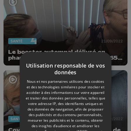
SANTÉ
21/09/2022
Le booster automnal délivré en
pharmacie a du succès pour les +65
ans
Utilisation responsable de vos
données
Nous et nos partenaires utilisons des cookies
et des technologies similaires pour stocker et
accéder à des informations sur votre appareil
et traiter des données personnelles, telles que
votre adresse IP, des identifiants uniques et
des données de navigation, afin de proposer
des publicités et du contenu personnalisés,
SANTÉ
12/09/2022
mesurer les publicités et le contenu, obtenir
des insights d’audience et améliorer les
Covid-19: une nouvelle campagne de