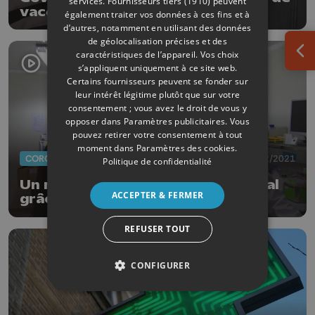
services.
Fournisseurs tiers (1910)
peuvent
vaccination plus souple
également traiter vos données à ces fins et à
d’autres, notamment en utilisant des données
de géolocalisation précises et des
caractéristiques de l’appareil. Vos choix
Ouv
s’appliquent uniquement à ce site web.
Certains fournisseurs peuvent se fonder sur
leur intérêt légitime plutôt que sur votre
consentement ; vous avez le droit de vous y
opposer dans
Paramètres publicitaires
. Vous
pouvez retirer votre consentement à tout
moment dans
Paramètres des cookies
.
CORONAVIRUS
01/02/2021
Politique de confidentialité
Un retour à l'enseignement normal
ACCEPTER & FERMER
grâce aux tests salivaires ?
REFUSER TOUT
CONFIGURER