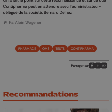
On a fait le point sur cette reconnaissance et sur ce que
Contipharma peut en attendre avec l'administrateur-
délégué de la société, Bernard Delhez
Par
Alain Wagener
PHARMACIE
OMS
TESTS
CONTIPHARMA
Partager sur
Partagez sur
Partagez 
Parta
Recommandations