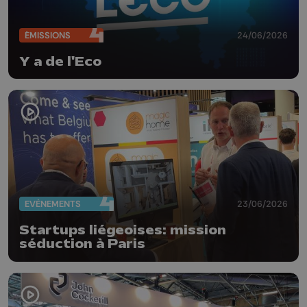
ÉMISSIONS
24/06/2026
Y a de l'Eco
EVÈNEMENTS
23/06/2026
Startups liégeoises: mission
séduction à Paris