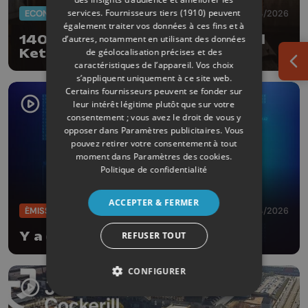
services.
Fournisseurs tiers (1910)
peuvent
ECONOMIE
30/04/2026
également traiter vos données à ces fins et à
140 emplois perdus chez Marichal
d’autres, notamment en utilisant des données
Ketin
de géolocalisation précises et des
caractéristiques de l’appareil. Vos choix
Ouv
s’appliquent uniquement à ce site web.
Certains fournisseurs peuvent se fonder sur
leur intérêt légitime plutôt que sur votre
consentement ; vous avez le droit de vous y
opposer dans
Paramètres publicitaires
. Vous
pouvez retirer votre consentement à tout
moment dans
Paramètres des cookies
.
Politique de confidentialité
ACCEPTER & FERMER
ÉMISSIONS
29/04/2026
Y a de l'Eco
REFUSER TOUT
CONFIGURER