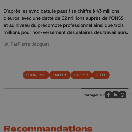
D'après les syndicats, le passif se chiffre à 43 millions
d'euros, avec une dette de 32 millions auprès de l'ONSS
et au niveau du précompte professionnel ainsi que trois
millions pour non-versement des salaires des travailleurs.
Par
Pierre Jacquet
ÉCONOMIE
FAILLITE
LIBERTY
STEEL
Partager sur
Partagez sur
Partagez 
Parta
Recommandations