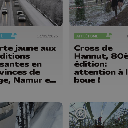
TÉ
13/02/2025
ATHLÉTISME
rte jaune aux
Cross de
ditions
Hannut, 80
ssantes en
édition:
vinces de
attention à 
ge, Namur et
boue !
xembourg