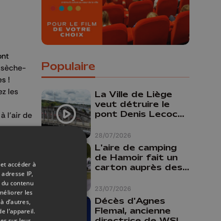
ont
Populaire
n sèche-
s !
ez les
La Ville de Liège
veut détruire le
pont Denis Lecocq
 l’air de
mais manque de
budget pour le
28/07/2026
société de
faire
L'aire de camping
de Hamoir fait un
 et accéder à
carton auprès des
 adresse IP,
touristes
t du contenu
23/07/2026
méliorer les
era facturé
Décès d'Agnes
à d’autres,
Flemal, ancienne
e l’appareil.
directrice de WSL
er sur leur