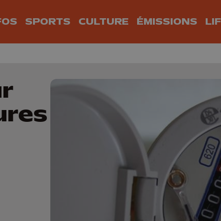
FOS
SPORTS
CULTURE
ÉMISSIONS
LI
r
ures