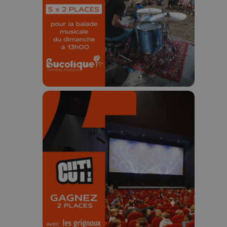
Concours valable jusqu'au 9 août,
23h59.
🎬 Concours CUT x
Les Grignoux ✨
Concours permanent - 2 places à
gagner chaque semaine !