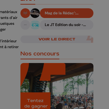
 matériaux
Mag de la Rédac':
En live!
Gravure liégeoise sur
ants d'air
armes
 quelques
Le JT Edition du soir -
A suivre
07/08/2026
éger
VOIR LE DIRECT
'intérieur
t à retirer
Nos concours
🎁 Gagnez 5x2
places pour le
Bucolique Ferrières
Festival 🌿🎶