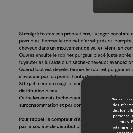
Si malgré toutes ces précautions, l'usager constate q
possibles.
Fermer le robinet d’arrêt près du compteur
cheveux
dans un mouvement de va-et-vient, en comme
Ouvrez ensuite le robinet purgeur, placé juste après l
tuyauteries à l’aide d’un sèche-cheveux ; avancez pr
Quand tout est dégelé, fermez le robinet purgeur et o
s’évacuer par les points hauts de votre installation.
Si le gel a endommagé le compteur ou le raccordemen
distribution d'eau.
Outre les ennuis techniques et matériels, toute fuite
Nous et nos 
surconsommation et par conséquent, une augmentatio
des informa
des identif
personnalis
Pour rappel, le compteur d'eau est placé sous la re
services.
F
par la société de distribution
notamment en
Vos choix 