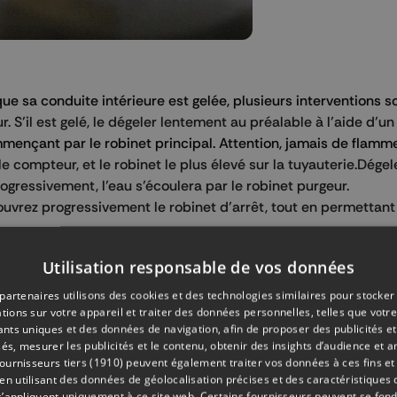
ue sa conduite intérieure est gelée, plusieurs interventions s
. S’il est gelé, le dégeler lentement au préalable à l’aide d’u
nçant par le robinet principal. Attention, jamais de flamme
e compteur, et le robinet le plus élevé sur la tuyauterie.Dégel
ogressivement, l’eau s’écoulera par le robinet purgeur.
uvrez progressivement le robinet d’arrêt, tout en permettant à
t extérieur, il faut impérativement prendre contact avec la 
Utilisation responsable de vos données
 d'eau consécutive au gel des installations entraîne une
partenaires utilisons des cookies et des technologies similaires pour stocker
n non négligeable de la facture d'eau.
tions sur votre appareil et traiter des données personnelles, telles que votre
iants uniques et des données de navigation, afin de proposer des publicités e
és, mesurer les publicités et le contenu, obtenir des insights d’audience et a
sponsabilité de l’usager. Le remplacement du compteur gelé s
ournisseurs tiers (1910)
peuvent également traiter vos données à ces fins et 
 utilisant des données de géolocalisation précises et des caractéristiques d
s’appliquent uniquement à ce site web. Certains fournisseurs peuvent se fond