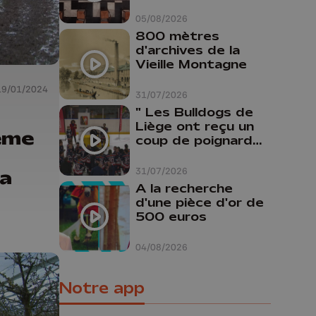
Cathédrale de
Liège
05/08/2026
800 mètres
d'archives de la
Vieille Montagne
19/01/2024
31/07/2026
" Les Bulldogs de
Liège ont reçu un
ème
coup de poignard
dans le dos "
31/07/2026
la
A la recherche
d'une pièce d'or de
500 euros
04/08/2026
Notre app