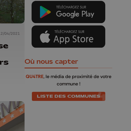
12/04/2021
se
rs
Où nous capter
QU4TRE
, le média de proximité de votre
commune !
LISTE DES COMMUNES