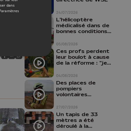
oser dans
Paramètres
24/07/2026
L'hélicoptère
médicalisé dans de
bonnes conditions à
Oupeye
05/08/2026
Ces profs perdent
r
leur boulot à cause
Partagez sur FaceBook
Partagez sur LinkedIn
Partagez sur Whatsapp
de la réforme : "je
travaillais bien plus
comme prof que
04/08/2026
comme
Des places de
pharmacienne"
pompiers
volontaires
disponibles en
province de Liège :
27/07/2026
"Un citoyen qui
Un tapis de 33
n'est formé ne
mètres a été
peut pas nous
déroulé à la
aider"