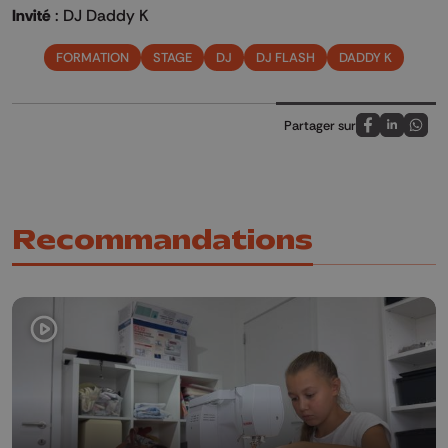
Invité
: DJ Daddy K
FORMATION
STAGE
DJ
DJ FLASH
DADDY K
Partager sur
Partagez sur
Partagez 
Parta
Recommandations