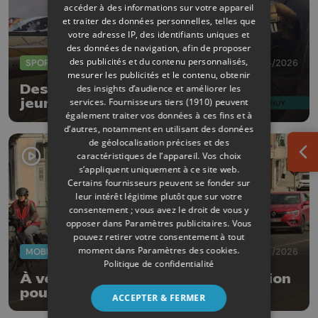
accéder à des informations sur votre appareil
et traiter des données personnelles, telles que
votre adresse IP, des identifiants uniques et
des données de navigation, afin de proposer
des publicités et du contenu personnalisés,
SPORTS
28/04/2026
mesurer les publicités et le contenu, obtenir
Des stages de e-sport pour les
des insights d’audience et améliorer les
services.
Fournisseurs tiers (1910)
peuvent
jeunes à Huy
également traiter vos données à ces fins et à
d’autres, notamment en utilisant des données
de géolocalisation précises et des
caractéristiques de l’appareil. Vos choix
Ouv
s’appliquent uniquement à ce site web.
Certains fournisseurs peuvent se fonder sur
leur intérêt légitime plutôt que sur votre
consentement ; vous avez le droit de vous y
opposer dans
Paramètres publicitaires
. Vous
pouvez retirer votre consentement à tout
moment dans
Paramètres des cookies
.
MOBILITÉ
11/04/2026
Politique de confidentialité
À vélo dans le trafic : une formation
pour gagner en confiance
ACCEPTER & FERMER