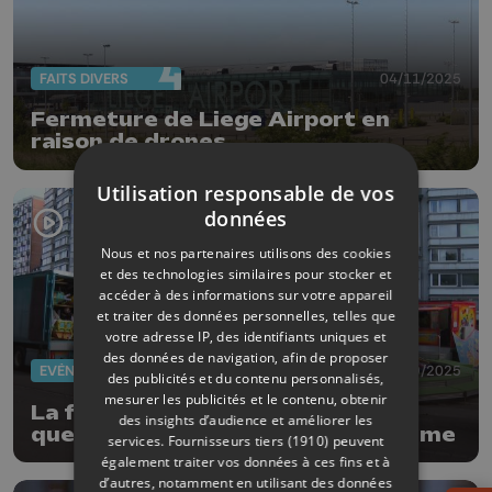
FAITS DIVERS
04/11/2025
Fermeture de Liege Airport en
raison de drones
Utilisation responsable de vos
données
Nous et nos partenaires utilisons des cookies
et des technologies similaires pour stocker et
accéder à des informations sur votre appareil
et traiter des données personnelles, telles que
votre adresse IP, des identifiants uniques et
des données de navigation, afin de proposer
EVÈNEMENTS
26/09/2025
des publicités et du contenu personnalisés,
mesurer les publicités et le contenu, obtenir
La foire de Liège arrive, avec
des insights d’audience et améliorer les
quelques nouveautés au programme
services.
Fournisseurs tiers (1910)
peuvent
également traiter vos données à ces fins et à
d’autres, notamment en utilisant des données