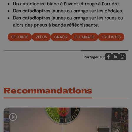
Un catadioptre blanc à l’avant et rouge à l’arrière.
Des catadioptres jaunes ou orange sur les pédales.
Des catadioptres jaunes ou orange sur les roues ou
alors des pneus à bande réfléchissante.
SÉCURITÉ
VÉLOS
GRACQ
ÉCLAIRAGE
CYCLISTES
Partager sur
Partagez sur
Partagez 
Parta
Recommandations