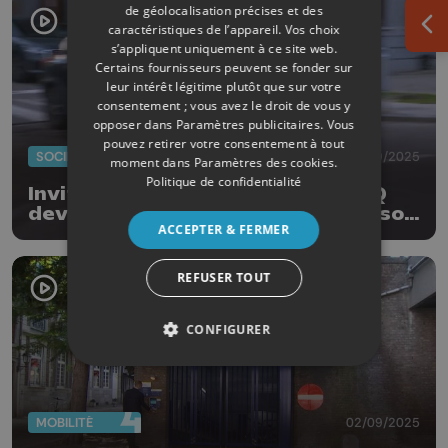
de géolocalisation précises et des
caractéristiques de l’appareil. Vos choix
Ouv
s’appliquent uniquement à ce site web.
Certains fournisseurs peuvent se fonder sur
leur intérêt légitime plutôt que sur votre
consentement ; vous avez le droit de vous y
opposer dans
Paramètres publicitaires
. Vous
pouvez retirer votre consentement à tout
SOCIÉTÉ
25/09/2025
moment dans
Paramètres des cookies
.
Politique de confidentialité
Invité : pour ses 50 ans, le GRACQ
devient AVELLO mais garde bien son
ACCEPTER & FERMER
ADN originel
REFUSER TOUT
CONFIGURER
MOBILITÉ
02/09/2025