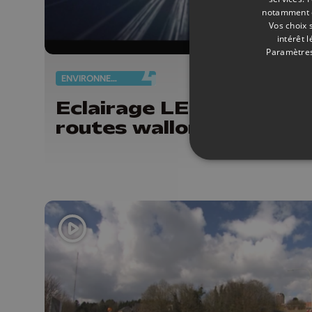
notamment en
Vos choix 
intérêt 
Paramètres
ENVIRONNEMENT
13/
Eclairage LED pour les
routes wallonnes