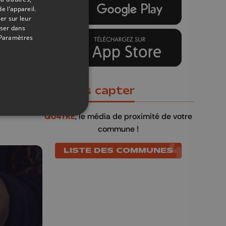
e l’appareil.
er sur leur
oser dans
Paramètres
20/01/2019
e 600
Où nous capter
QU4TRE
, le média de proximité de votre
commune !
LISTE DES COMMUNES