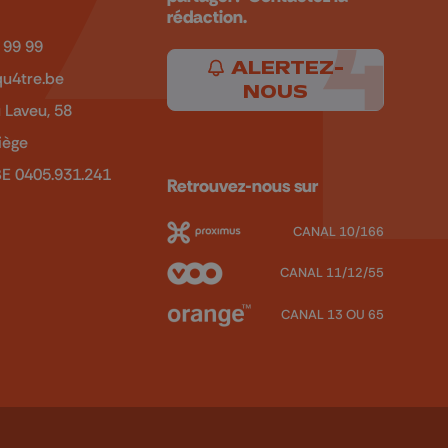
rédaction.
 99 99
ALERTEZ-
u4tre.be
NOUS
 Laveu, 58
iège
BE 0405.931.241
Retrouvez-nous sur
CANAL 10/166
CANAL 11/12/55
CANAL 13 OU 65