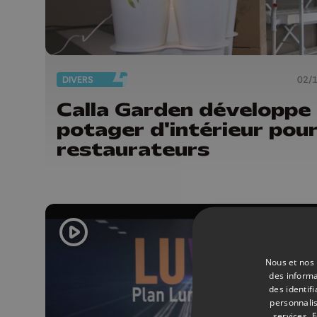
DIVERS
02/
Calla Garden développe 
potager d'intérieur pou
restaurateurs
Nous et nos 
des informa
des identif
personnalis
services.
F