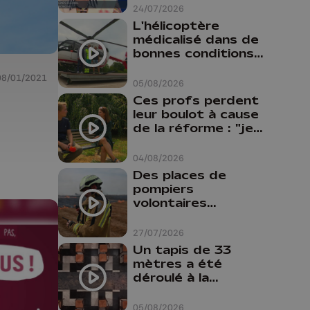
24/07/2026
L'hélicoptère
médicalisé dans de
bonnes conditions à
Oupeye
08/01/2021
05/08/2026
Ces profs perdent
leur boulot à cause
de la réforme : "je
travaillais bien plus
comme prof que
04/08/2026
comme
Des places de
pharmacienne"
pompiers
volontaires
disponibles en
province de Liège :
27/07/2026
"Un citoyen qui
Un tapis de 33
n'est formé ne
mètres a été
peut pas nous
déroulé à la
aider"
Cathédrale de
Liège
05/08/2026