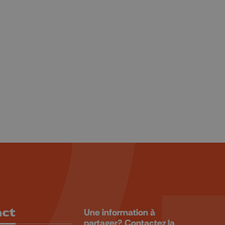
act
Une information à
partager? Contactez la