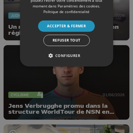
pouvez retirer votre consentement à tout
moment dans
Paramètres des cookies
.
Politique de confidentialité
JUDICIAIRE
12/06/2026
ACCEPTER & FERMER
Un réseau impliqué dans 70 vols en
région liégeoise !
REFUSER TOUT
CONFIGURER
CYCLISME
01/06/2026
Jens Verbrugghe promu dans la
structure WorldTour de NSN en
2027