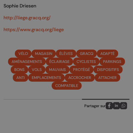
Sophie Driesen
http://liege.gracq.org/
https://www.gracq.org/liege
VÉLO
MAGASIN
ÉLÈVES
GRACQ
ADAPTÉ
AMÉNAGEMENTS
ÉCLAIRAGE
CYCLISTES
PARKINGS
BONS
VOLS
MAUVAIS
PROTÉGÉ
DISPOSITIFS
ANTI
EMPLACEMENTS
ACCROCHER
ATTACHER
COMPATIBLE
Partager sur
Partagez sur
Partagez 
Parta