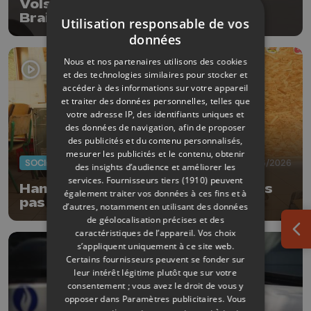
Vols dans des commissariats de
Braives et d'Anthisnes
Utilisation responsable de vos
données
Nous et nos partenaires utilisons des cookies
et des technologies similaires pour stocker et
accéder à des informations sur votre appareil
et traiter des données personnelles, telles que
votre adresse IP, des identifiants uniques et
des données de navigation, afin de proposer
des publicités et du contenu personnalisés,
mesurer les publicités et le contenu, obtenir
SOCIÉTÉ
15/06/2026
des insights d’audience et améliorer les
services.
Fournisseurs tiers (1910)
peuvent
Hannut : journées sans école, mais
également traiter vos données à ces fins et à
pas sans apprentissage
d’autres, notamment en utilisant des données
de géolocalisation précises et des
caractéristiques de l’appareil. Vos choix
Ouv
s’appliquent uniquement à ce site web.
Certains fournisseurs peuvent se fonder sur
leur intérêt légitime plutôt que sur votre
consentement ; vous avez le droit de vous y
opposer dans
Paramètres publicitaires
. Vous