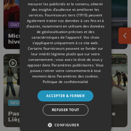
mesurer les publicités et le contenu, obtenir
des insights d’audience et améliorer les
services.
Fournisseurs tiers (1910)
peuvent
également traiter vos données à ces fins et à
CULTURE
21/02/2026
d’autres, notamment en utilisant des données
de géolocalisation précises et des
Micro Festival -1° : 1re édition
caractéristiques de l’appareil. Vos choix
Ouv
hivernale les 27 et 28 février
s’appliquent uniquement à ce site web.
Certains fournisseurs peuvent se fonder sur
leur intérêt légitime plutôt que sur votre
consentement ; vous avez le droit de vous y
opposer dans
Paramètres publicitaires
. Vous
pouvez retirer votre consentement à tout
moment dans
Paramètres des cookies
.
Politique de confidentialité
ACCEPTER & FERMER
INFOS
18/02/2026
REFUSER TOUT
Pas d'effet JO pour la patinoire de
Liège
CONFIGURER