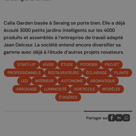
Calla Garden basée à Seraing se porte bien. Elle a déjà
écoulé 3000 petits jardins intelligents sur les 4000
produits et assemblés à l’entreprise de travail adapté
Jean Delcour. La société entend encore diversifier sa
gamme avec déjà à l’étude d’autres projets novateurs.
START-UP
HIVER
ÉTUDE
POTAGER
PROJET
PROFESSIONNELS
RESTAURATEURS
ÉCLAIRAGE
PLANTE
LED
INTÉRIEUR
AUTONOME
AROMATIQUE
ARROSAGE
LUMINOSITÉ
HORTICOLE
MODÈLES
ÉTAGÈRES
Partager sur
Partagez sur
Partagez 
Parta